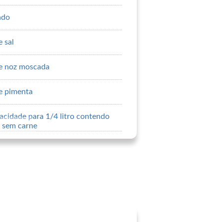
ado
e sal
de noz moscada
de pimenta
acidade para 1/4 litro contendo
 sem carne