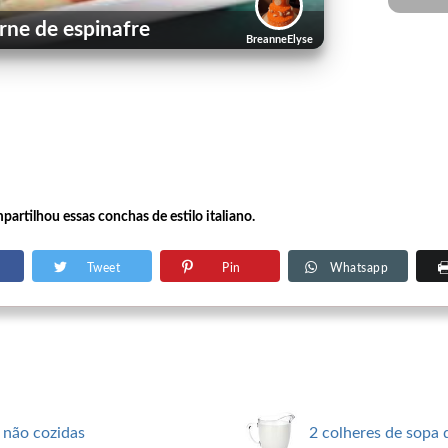
ne de espinafre
BreanneElyse
artilhou essas conchas de estilo italiano.
Tweet
Pin
Whatsapp
 não cozidas
2 colheres de sopa 