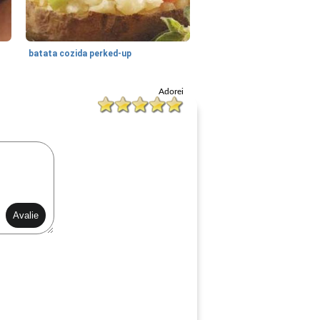
batata cozida perked-up
Adorei