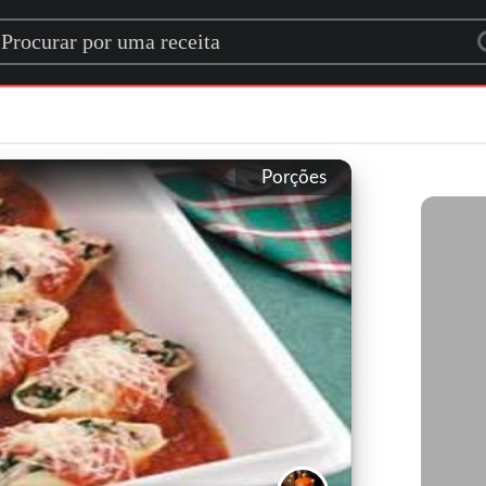
rch for a recipe
Porções