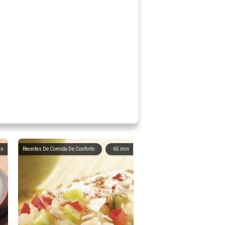
in
Receitas De Comida De Conforto
65
min