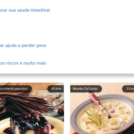
ar sua saude intestinal
ar ajuda a perder peso
uso riscos e muito mais
ozinhando para dois
40
min
Receitas De Queijo
30
m