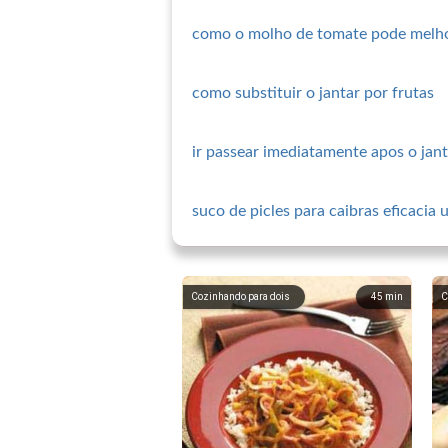
como o molho de tomate pode melhor
como substituir o jantar por frutas
ir passear imediatamente apos o jant
suco de picles para caibras eficacia 
Cozinhando para dois
45
min
C