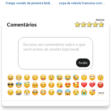
frango curado de pimenta limão com salada de erva-doce
sopa de cebola francesa com pizzas e salada de pão francês com vinagrete de dijon
Prato principal
115
min
Prato principal
175
min
Adorei
Comentários
vitela ou peru e espinafre manicotti
frango assado de alho do Oriente Médio com harissa verde e pão sírio
more