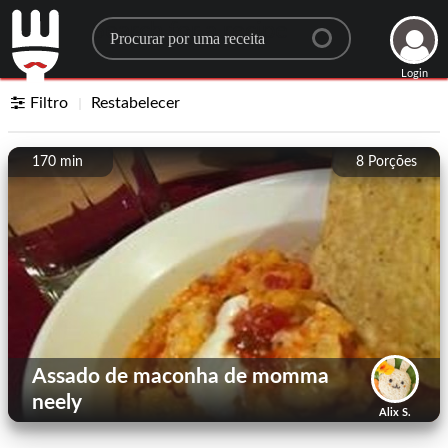
Search for a recipe
Login
Filtro
Restabelecer
170 min
8
Porções
Assado de maconha de momma
neely
Alix S.