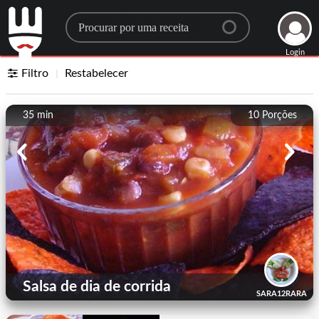
Search for a recipe
Login
Filtro
Restabelecer
35 min
10
Porções
Salsa de dia de corrida
SARA12RARA