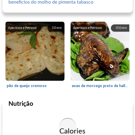
beneficios do molho de pimenta tabasco
Aperitivos e Petiscos
30
min
Aperitivos e Petiscos
130
min
pão de queijo cremoso
asas de morcego preto de halloween
Nutrição
Aperitivos e Petiscos
15
min
Aperitivos e Petiscos
9
min
Calories