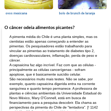
ovos mexicana
bolo de brunch de laranja
O câncer odeia alimentos picantes?
Pães De Fermento
130
min
Vegetal
25
min
A pimenta média do Chile é uma planta simples, mas os
cientistas estão apenas começando a entender as
pimentas. Os pesquisadores estão trabalhando para
vincular as pimentas ao tratamento de diabetes tipo 2,
doenças cardiovasculares, inflamação, perda de peso e
câncer.
A capsaicina faz algo incrível. Faz com que as células -
principalmente as células cancerígenas - sofram
apoptose, que é basicamente suicídio celular.
pão plano (out)
macarrão e cenouras com ervas picadas
São necessários muito mais testes. Não se sabe, por
exemplo, quanto capsaicina digerida entra na corrente
sanguínea e quanto tempo permanece. A professora de
plantas e ciências ambientais da Universidade Estadual do
Novo México, Mary O'Connell, está em busca de
financiamento para a pesquisa descobrir. Ela chama as
perspectivas da pimenta do Chile de "tentadora". [! 1142