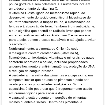
pouca gordura e sem colesterol. Os nutrientes incluem
uma dose gritante de vitamina C.
A vitamina C está ligada ao metabolismo rápido, ao
desenvolvimento do tecido conjuntivo, à biossíntese de
neurotransmissores, à função imune, à cicatrização de
feridas e à absorção de ferro. Também é um antioxidante,
o que significa que destrói os radicais livres que podem
entrar e danificar as células. A vitamina C é necessária
para a pele, dentes e ossos saudáveis ​​e até ajuda a evitar
o escorbuto.
Nutricionalmente, a pimenta do Chile não cede.
A malagueta contém carotenóides (vitamina A),
flavonóides, antioxidantes, vitaminas e minerais, os quais
conferem benefícios à saúde, incluindo propriedades
antienvelhecimento e anti-inflamatórias, proteção do DNA
e redução de sangue pressão.
A verdadeira maravilha das pimentas é a capsaicina, um
composto incolor que aquece as pimentas e pode ser
usado por suas propriedades analgésicas: Sim, a
capsaicina é tão poderosa que é frequentemente usado
em cremes tópicos para aliviar a dor.
A capsaicina está presente em porções de pimentas,
molhos quentes e salsas. Dentro das pimentas, a