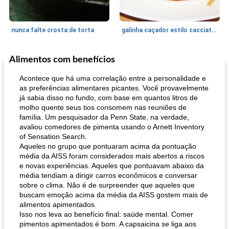
nunca falte crosta de torta
galinha caçador estilo cacciatore
Alimentos com benefícios
Feriados e Eventos
1470
min
Punch Beverage
25
min
Acontece que há uma correlação entre a personalidade e
as preferências alimentares picantes. Você provavelmente
já sabia disso no fundo, com base em quantos litros de
molho quente seus tios consomem nas reuniões de
família. Um pesquisador da Penn State, na verdade,
avaliou comedores de pimenta usando o Arnett Inventory
of Sensation Search.
Aqueles no grupo que pontuaram acima da pontuação
média da AISS foram considerados mais abertos a riscos
queijo festivo mergulho 'slaw'
perfurador de romã temperada
e novas experiências. Aqueles que pontuavam abaixo da
média tendiam a dirigir carros econômicos e conversar
sobre o clima. Não é de surpreender que aqueles que
buscam emoção acima da média da AISS gostem mais de
alimentos apimentados.
Isso nos leva ao benefício final: saúde mental. Comer
pimentos apimentados é bom. A capsaicina se liga aos