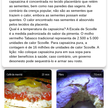
capsaicina é concentrada no tecido placentário que retém
as sementes, bem como nas paredes das vagens. Ao
contrário da crença popular, não são as sementes que
trazem o calor, embora as sementes possam estar
quentes. O calor encontrado nas sementes é absorvido
pelos tecidos da placenta.
Qual é a temperatura da capsaicina? A Escala de Scoville
é a medida padronizada do sabor da pimenta. O molho
vermelho Tabasco tradicional representa de 2.500 a 5.000
unidades de calor Scoville. Para capsaicina pura, a
contagem é de 16 milhões de unidades de calor Scoville. A
lição: não coloque capsaicina pura em sua sopa para
obter benefícios à saúde; caso contrário, um governo
desonesto pode sequestrá-lo e armar seu rosto.
Café da manhã
23
min
Pães
70
min