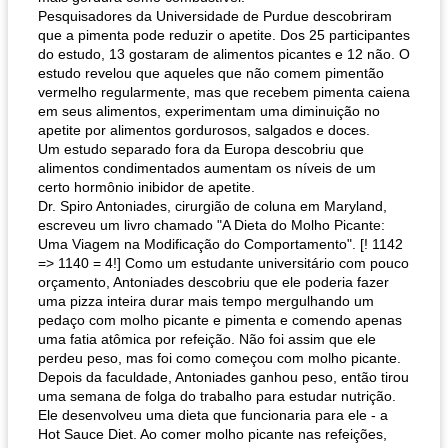
Pesquisadores da Universidade de Purdue descobriram
que a pimenta pode reduzir o apetite. Dos 25 participantes
do estudo, 13 gostaram de alimentos picantes e 12 não. O
estudo revelou que aqueles que não comem pimentão
vermelho regularmente, mas que recebem pimenta caiena
em seus alimentos, experimentam uma diminuição no
apetite por alimentos gordurosos, salgados e doces.
Um estudo separado fora da Europa descobriu que
alimentos condimentados aumentam os níveis de um
certo hormônio inibidor de apetite.
Dr. Spiro Antoniades, cirurgião de coluna em Maryland,
escreveu um livro chamado "A Dieta do Molho Picante:
Uma Viagem na Modificação do Comportamento". [! 1142
=> 1140 = 4!] Como um estudante universitário com pouco
orçamento, Antoniades descobriu que ele poderia fazer
uma pizza inteira durar mais tempo mergulhando um
pedaço com molho picante e pimenta e comendo apenas
uma fatia atômica por refeição. Não foi assim que ele
perdeu peso, mas foi como começou com molho picante.
Depois da faculdade, Antoniades ganhou peso, então tirou
uma semana de folga do trabalho para estudar nutrição.
Ele desenvolveu uma dieta que funcionaria para ele - a
Hot Sauce Diet. Ao comer molho picante nas refeições,