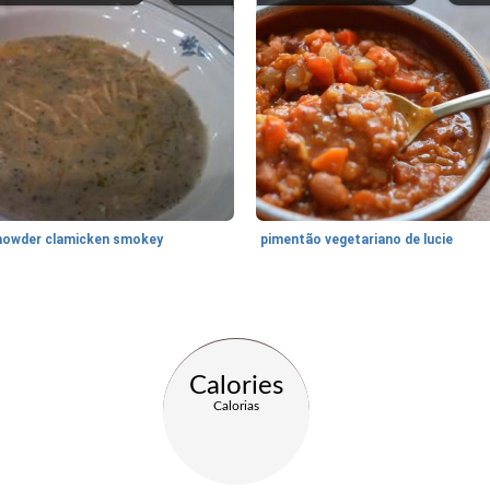
howder clamicken smokey
pimentão vegetariano de lucie
Calories
Calorias