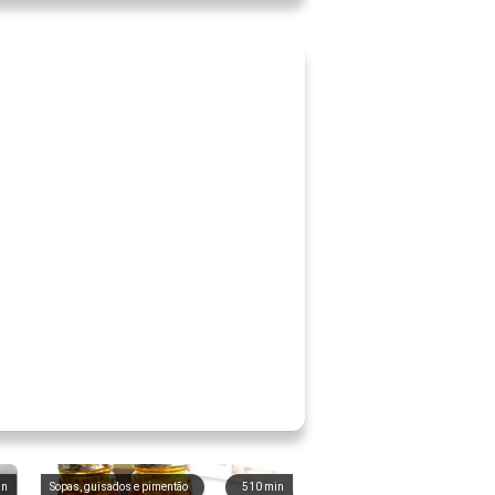
in
Sopas, guisados ​​e pimentão
510
min