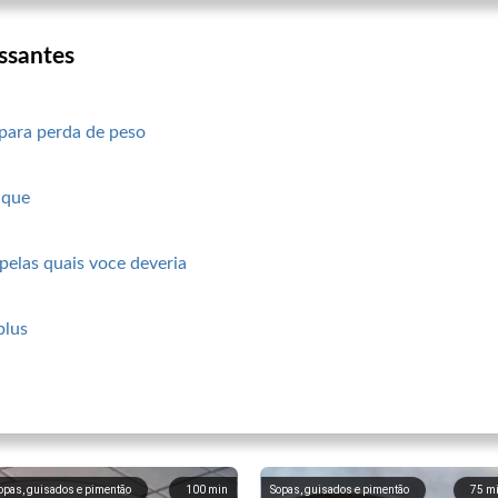
ssantes
 para perda de peso
ique
pelas quais voce deveria
plus
opas, guisados ​​e pimentão
100
min
Sopas, guisados ​​e pimentão
75
m