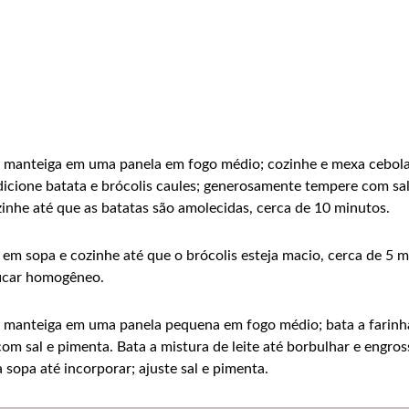
e manteiga em uma panela em fogo médio; cozinhe e mexa cebola 
dicione batata e brócolis caules; generosamente tempere com sa
zinhe até que as batatas são amolecidas, cerca de 10 minutos.
s em sopa e cozinhe até que o brócolis esteja macio, cerca de 5
 ficar homogêneo.
 manteiga em uma panela pequena em fogo médio; bata a farinha, 
om sal e pimenta. Bata a mistura de leite até borbulhar e engros
 sopa até incorporar; ajuste sal e pimenta.