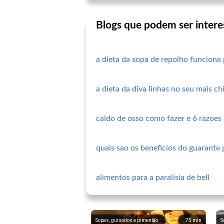
Blogs que podem ser intere
a dieta da sopa de repolho funciona
a dieta da diva linhas no seu mais ch
caldo de osso como fazer e 6 razoes 
quais sao os beneficios do guarante 
alimentos para a paralisia de bell
Sopas, guisados ​​e pimentão
75
min
S