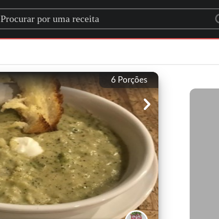
rch for a recipe
6
Porções