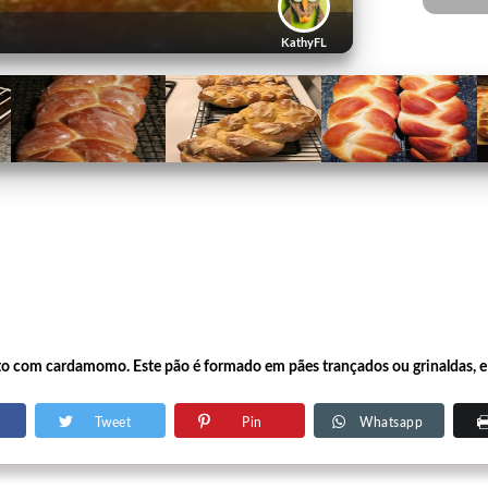
KathyFL
ito com cardamomo. Este pão é formado em pães trançados ou grinaldas, 
Tweet
Pin
Whatsapp