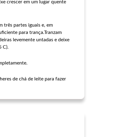
ixe crescer em um lugar quente
 três partes iguais e, em
uficiente para trança.Tranzam
adeiras levemente untadas e deixe
 C).
ompletamente.
eres de chá de leite para fazer