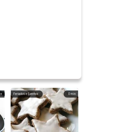
in
Feriados e Eventos
0
min