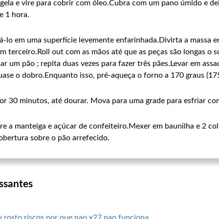
igela e vire para cobrir com óleo.Cubra com um pano úmido e de
e 1 hora.
á-lo em uma superfície levemente enfarinhada.Divirta a massa em
em terceiro.Roll out com as mãos até que as peças são longas o s
ar um pão ; repita duas vezes para fazer três pães.Levar em ass
uase o dobro.Enquanto isso, pré-aqueça o forno a 170 graus (175
or 30 minutos, até dourar. Mova para uma grade para esfriar c
e a manteiga e açúcar de confeiteiro.Mexer em baunilha e 2 colh
obertura sobre o pão arrefecido.
ssantes
u rosto riscos por que nao x27 nao funciona