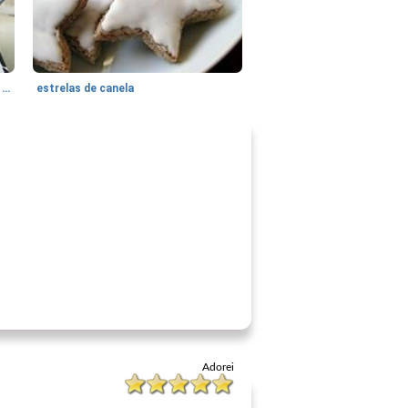
bolinhos de sanduíche de chocolate eu
estrelas de canela
Adorei