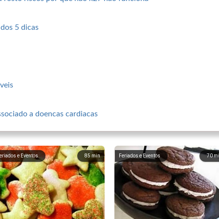
ados 5 dicas
veis
ssociado a doencas cardiacas
eriados e Eventos
85
min
Feriados e Eventos
70
m