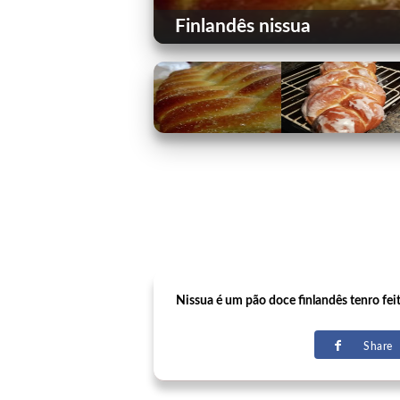
Finlandês nissua
Nissua é um pão doce finlandês tenro fe
Share