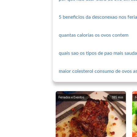
5 beneficios da desconexao nos feri
quantas calorias os ovos contem
quais sao os tipos de pao mais sauda
maior colesterol consumo de ovos a
Feriados e Eventos
185
min
F