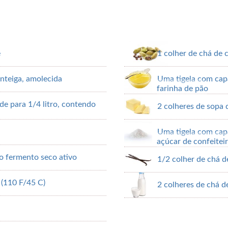
e
1 colher de chá d
nteiga, amolecida
Uma tigela com capa
farinha de pão
e para 1/4 litro, contendo
2 colheres de sopa 
Uma tigela com capa
açúcar de confeitei
o fermento seco ativo
1/2 colher de chá d
 (110 F/45 C)
2 colheres de chá de