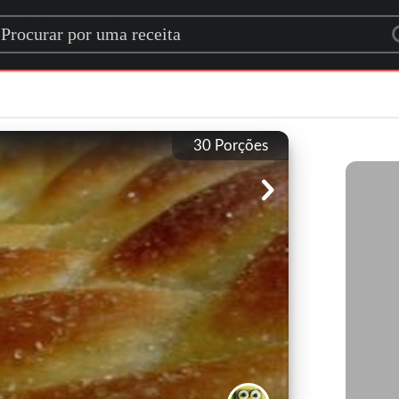
rch for a recipe
30
Porções