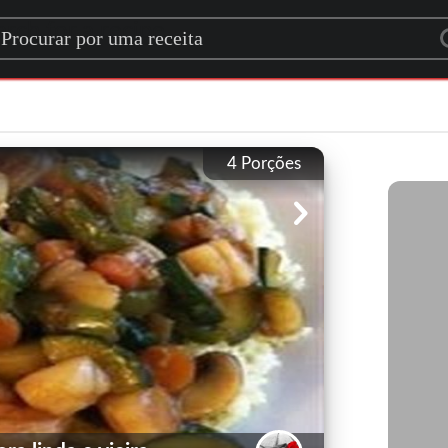
rch for a recipe
4
Porções