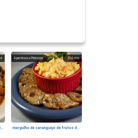
in
Aperitivos e Petiscos
250
min
sopa de camarão e polvo (caldo de camaron y pulpo)
mergulho de caranguejo de frutos do mar do capitão