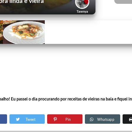
a linda e vieira
Tawnya
lho! Eu passei o dia procurando por receitas de vieiras na baía e fiquei 
Tweet
Pin
Whatsapp