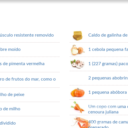
úsculo resistente removido
Caldo de galinha de 
ibre moído
1 cebola pequena f
os de pimenta vermelha
1 (227 gramas) pac
2 pequenas abobrin
ro de frutos do mar, como o
1 pequena abóbora 
lho de peixe
Um copo com uma c
o de milho
cenoura juliana
400 gramas de cama
 dividido
preparado