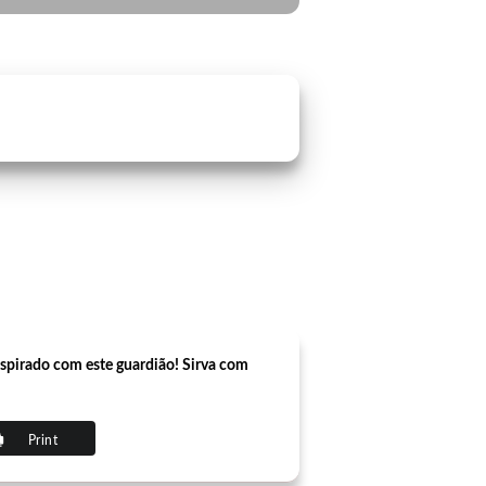
inspirado com este guardião! Sirva com
Print