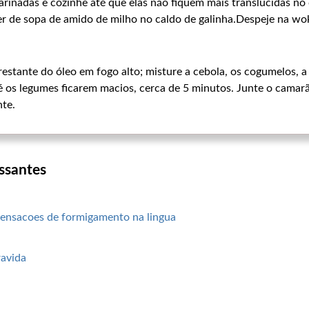
rinadas e cozinhe até que elas não fiquem mais translúcidas no
her de sopa de amido de milho no caldo de galinha.Despeje na wok
stante do óleo em fogo alto; misture a cebola, os cogumelos, a
 os legumes ficarem macios, cerca de 5 minutos. Junte o camarã
nte.
ssantes
sensacoes de formigamento na lingua
ravida