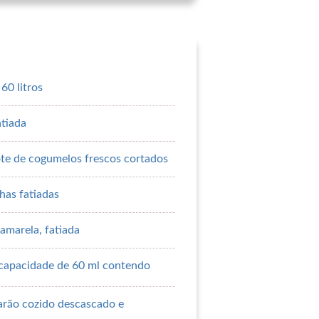
60 litros
atiada
ote de cogumelos frescos cortados
has fatiadas
amarela, fatiada
apacidade de 60 ml contendo
rão cozido descascado e