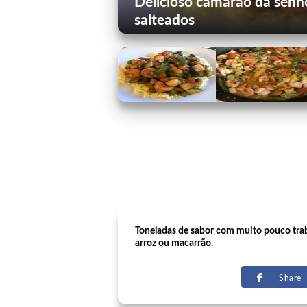
Delicioso camarão da senhor
salteados
Toneladas de sabor com muito pouco traba
arroz ou macarrão.
Share