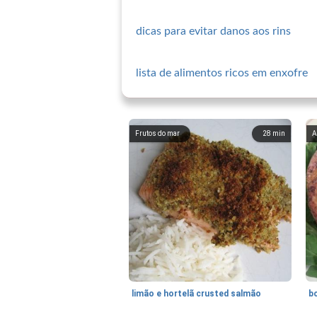
dicas para evitar danos aos rins
lista de alimentos ricos em enxofre
Frutos do mar
28
min
A
limão e hortelã crusted salmão
b