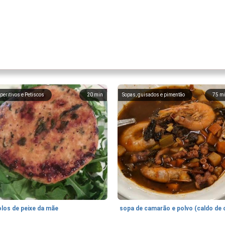
peritivos e Petiscos
20
min
Sopas, guisados ​​e pimentão
75
m
olos de peixe da mãe