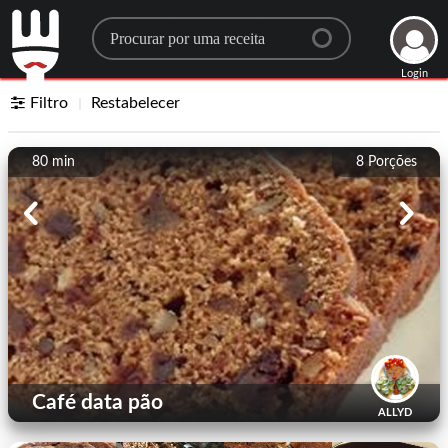
Search for a recipe
Login
Filtro
Restabelecer
80 min
8
Porções
Café data pão
ALLYD