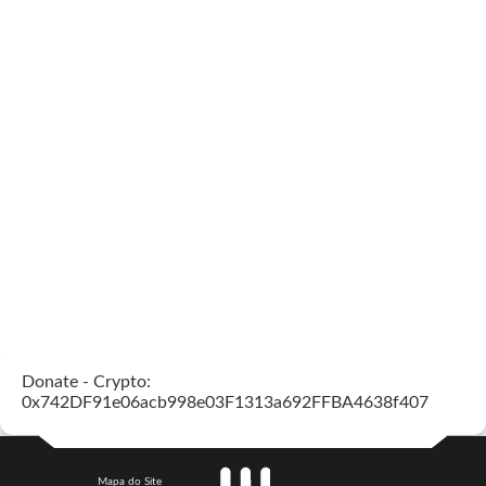
Donate - Crypto:
0x742DF91e06acb998e03F1313a692FFBA4638f407
Mapa do Site