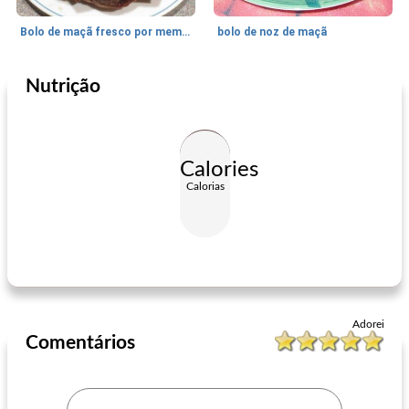
Bolo de maçã fresco por memom
bolo de noz de maçã
Nutrição
Feriados e Eventos
60
min
Feriados e Eventos
75
min
Calories
Calorias
twinks poppyseed cereja
pão de abóbora iv
Adorei
Comentários