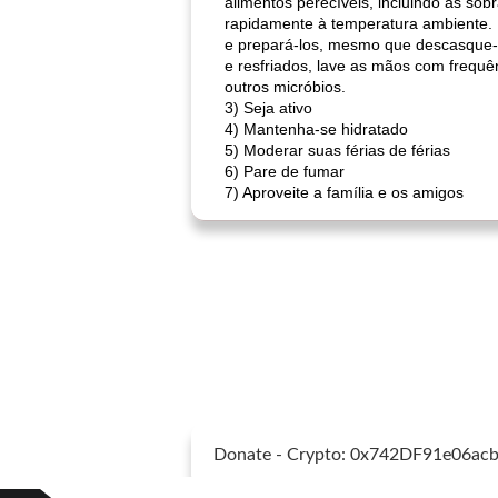
alimentos perecíveis, incluindo as sob
rapidamente à temperatura ambiente.
e prepará-los, mesmo que descasque-o
e resfriados, lave as mãos com frequê
outros micróbios.
3) Seja ativo
4) Mantenha-se hidratado
5) Moderar suas férias de férias
6) Pare de fumar
7) Aproveite a família e os amigos
Donate - Crypto: 0x742DF91e06a