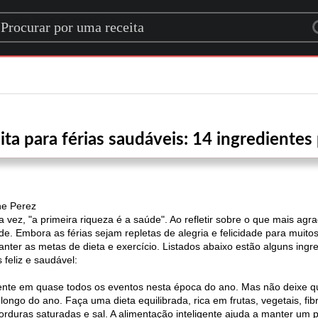
rch for a recipe
ta para férias saudáveis: 14 ingredientes 
ne Perez
ez, "a primeira riqueza é a saúde". Ao refletir sobre o que mais ag
e. Embora as férias sejam repletas de alegria e felicidade para mui
 manter as metas de dieta e exercício. Listados abaixo estão alguns ing
feliz e saudável:
nte em quase todos os eventos nesta época do ano. Mas não deixe qu
go do ano. Faça uma dieta equilibrada, rica em frutas, vegetais, fibra
 gorduras saturadas e sal. A alimentação inteligente ajuda a manter um 