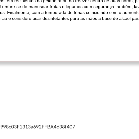
ras, em recipientes na geladeira ou no freezer dentro de duas horas, po
 Lembre-se de manusear frutas e legumes com segurança também; lav
s. Finalmente, com a temporada de férias coincidindo com o aumento
ncia e considere usar desinfetantes para as mãos à base de álcool par
cb998e03F1313a692FFBA4638f407