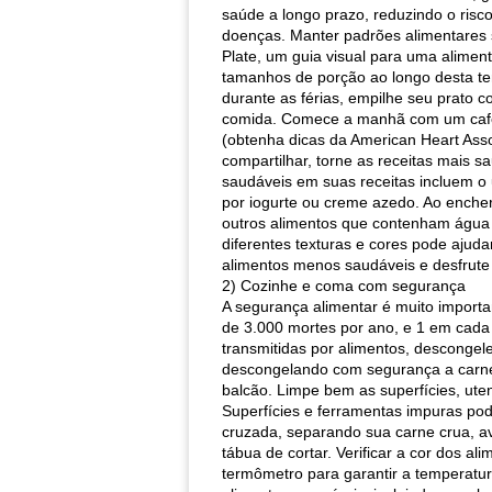
saúde a longo prazo, reduzindo o risc
doenças. Manter padrões alimentares s
Plate, um guia visual para uma aliment
tamanhos de porção ao longo desta tem
durante as férias, empilhe seu prato
comida. Comece a manhã com um café d
(obtenha dicas da American Heart Asso
compartilhar, torne as receitas mais s
saudáveis ​​em suas receitas incluem 
por iogurte ou creme azedo. Ao encher
outros alimentos que contenham água
diferentes texturas e cores pode ajud
alimentos menos saudáveis ​​e desfrut
2) Cozinhe e coma com segurança
A segurança alimentar é muito importan
de 3.000 mortes por ano, e 1 em cada
transmitidas por alimentos, descongel
descongelando com segurança a carne 
balcão. Limpe bem as superfícies, ute
Superfícies e ferramentas impuras pod
cruzada, separando sua carne crua, a
tábua de cortar. Verificar a cor dos a
termômetro para garantir a temperatu