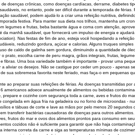
o de doenças crônicas, como doenças cardíacas, derrame, diabetes tipo
audáveis, no entanto, pode ser difícil durante a temporada de férias.
ação saudável, podem ajudá-lo a criar uma refeição nutritiva, definindo
porada festiva. Para manter sua dieta nos trilhos, mantenha um cron
 com legumes e frutas, beba bastante água e coma com atenção, aprove
a manhã saudável, que fornecerá um impulso de energia e ajudará a 
ciation). Nas festas de fim de ano, esteja você hospedando a refeição
audáveis, reduzindo gordura, açúcar e calorias. Alguns truques simples
o uso de caldo de galinha sem gordura, diminuindo a quantidade de óle
 o prato, escolha carne de peru magra, grãos integrais, frutas, legume
 e fibras. Uma boa variedade também é importante - provar uma pequ
ar a aliviar os desejos. Não se castigue por ceder um pouco - apenas
e de sua sobremesa favorita neste feriado, mas faça-o em pequenas qu
te ao preparar suas refeições de férias. As doenças transmitidas por a
 6 americanos adoece anualmente de alimentos ou bebidas contaminad
e, prepare e cozinhe com segurança toda a carne, aves e frutos do ma
congelada em água fria na geladeira ou no forno de microondas - nu
nsílios e tábuas de corte e lave as mãos por pelo menos 20 segundos 
em transferir bactérias causadoras de doenças para outros alimentos.
ves, frutos do mar e ovos dos alimentos prontos para consumo em seu 
limentos cozidos não é suficiente para garantir que não haja contamina
ra interna correta da carne e siga as temperaturas mínimas de cozim