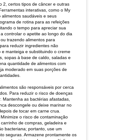
 2, certos tipos de câncer e outras
 Ferramentas interativas, como o My
 alimentos saudáveis ​​e seus
ograma de rotina para as refeições
itando o tempo para apreciar sua
controlar o apetite ao longo do dia
 ou trazendo alimentos para
 para reduzir ingredientes não
o e manteiga e substituindo o creme
s, sopas à base de caldo, saladas e
ena quantidade de alimentos com
 seja moderado em suas porções de
antidades.
limentos são responsáveis ​​por cerca
os. Para reduzir o risco de doenças
r. Mantenha as bactérias afastadas,
nca descongele ou deixe marinar no
depois de tocar em carne crua.
 Minimize o risco de contaminação
carrinho de compras, geladeira e
ção bacteriana; portanto, use um
ento seguras. Armazene prontamente os