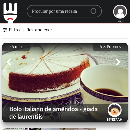
Search for a recipe
Login
Filtro
Restabelecer
55 min
6-8
Porções
Bolo italiano de amêndoa - giada
de laurentiis
MYEERAH