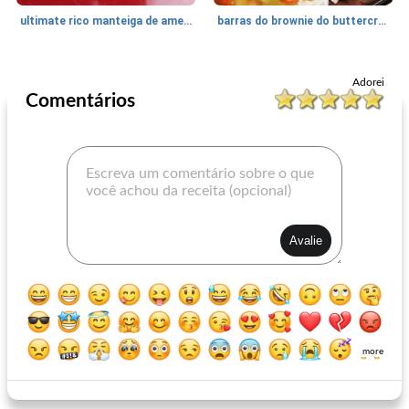
ultimate rico manteiga de amendoim marshmallow crispie brownie bares
barras do brownie do buttercream do mocha
Sobremesa
20
min
Sobremesa
45
min
Adorei
Comentários
salada de frutas super cremosa
maçã crocante
more