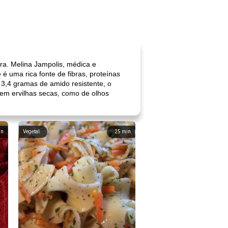
Dra. Melina Jampolis, médica e
é uma rica fonte de fibras, proteínas
e 3,4 gramas de amido resistente, o
uem ervilhas secas, como de olhos
in
Vegetal
25
min