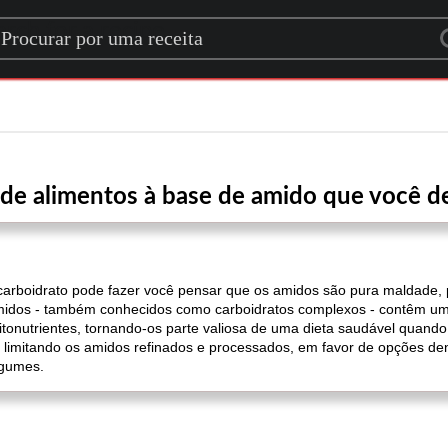
rch for a recipe
 de alimentos à base de amido que você 
carboidrato pode fazer você pensar que os amidos são pura maldade, 
midos - também conhecidos como carboidratos complexos - contêm uma
 e fitonutrientes, tornando-os parte valiosa de uma dieta saudável qu
a, limitando os amidos refinados e processados, em favor de opções d
egumes.