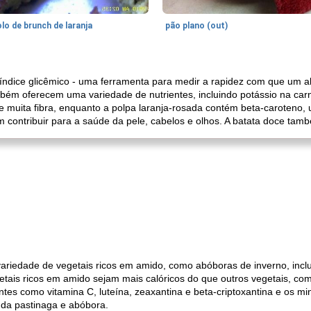
lo de brunch de laranja
pão plano (out)
 índice glicêmico - uma ferramenta para medir a rapidez com que um 
bém oferecem uma variedade de nutrientes, incluindo potássio na carne
ece muita fibra, enquanto a polpa laranja-rosada contém beta-caroteno,
ém contribuir para a saúde da pele, cabelos e olhos. A batata doce tam
ariedade de vegetais ricos em amido, como abóboras de inverno, inclu
etais ricos em amido sejam mais calóricos do que outros vegetais, com
ntes como vitamina C, luteína, zeaxantina e beta-criptoxantina e os m
da pastinaga e abóbora.