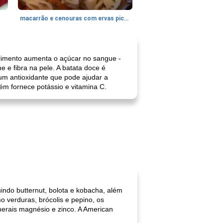
macarrão e cenouras com ervas picadas
alimento aumenta o açúcar no sangue -
 e fibra na pele. A batata doce é
 um antioxidante que pode ajudar a
bém fornece potássio e vitamina C.
indo butternut, bolota e kobacha, além
o verduras, brócolis e pepino, os
inerais magnésio e zinco. A American