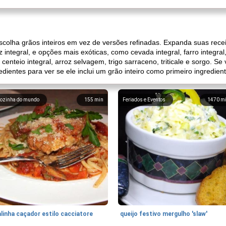
escolha grãos inteiros em vez de versões refinadas. Expanda suas re
ntegral, e opções mais exóticas, como cevada integral, farro integral
, centeio integral, arroz selvagem, trigo sarraceno, triticale e sorgo.
edientes para ver se ele inclui um grão inteiro como primeiro ingredient
ozinha do mundo
155
min
Feriados e Eventos
1470
m
linha caçador estilo cacciatore
queijo festivo mergulho 'slaw'