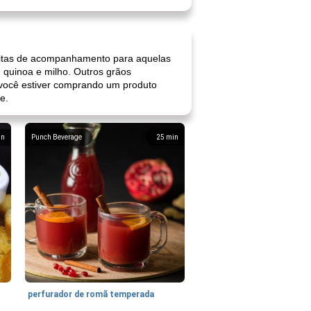
ceitas de acompanhamento para aquelas
, quinoa e milho. Outros grãos
 Se você estiver comprando um produto
e.
in
Punch Beverage
25
min
perfurador de romã temperada