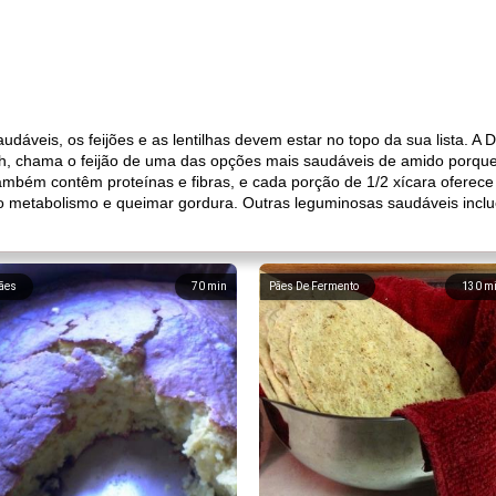
dáveis, os feijões e as lentilhas devem estar no topo da sua lista. A 
h, chama o feijão de uma das opções mais saudáveis ​​de amido porque 
 também contêm proteínas e fibras, e cada porção de 1/2 xícara oferec
 metabolismo e queimar gordura. Outras leguminosas saudáveis ​​incl
ães
70
min
Pães De Fermento
130
m