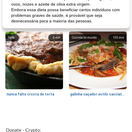
ovos, nozes e azeite de oliva extra virgem.
Embora essa dieta possa beneficiar certos indivíduos com
problemas graves de saúde, é provável que seja
desnecessária para a maioria das pessoas.
Torta
0
min
Cozinha do mundo
155
min
nunca falte crosta de torta
galinha caçador estilo cacciatore
Feriados e Eventos
1470
min
Punch Beverage
25
min
Donate - Crypto: