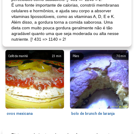
É uma fonte importante de calorias, constrói membranas
celulares e hormônios, e ajuda seu corpo a absorver
vitaminas lipossolúveis, como as vitaminas A, D, E e K.
Além disso, a gordura torna a comida saborosa. Uma
dieta com muito pouca gordura geralmente não é tão
agradável quanto uma que seja moderada ou alta nesse
nutriente. [! 431 => 1140 = 2!
Café da manhã
23
min
Pães
70
min
ovos mexicana
bolo de brunch de laranja
Pães De Fermento
130
min
Vegetal
25
min