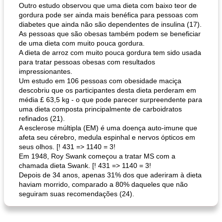
Outro estudo observou que uma dieta com baixo teor de
gordura pode ser ainda mais benéfica para pessoas com
diabetes que ainda não são dependentes de insulina (17).
As pessoas que são obesas também podem se beneficiar
de uma dieta com muito pouca gordura.
A dieta de arroz com muito pouca gordura tem sido usada
para tratar pessoas obesas com resultados
impressionantes.
Um estudo em 106 pessoas com obesidade maciça
descobriu que os participantes desta dieta perderam em
média £ 63,5 kg - o que pode parecer surpreendente para
uma dieta composta principalmente de carboidratos
refinados (21).
A esclerose múltipla (EM) é uma doença auto-imune que
afeta seu cérebro, medula espinhal e nervos ópticos em
seus olhos. [! 431 => 1140 = 3!
Em 1948, Roy Swank começou a tratar MS com a
chamada dieta Swank. [! 431 => 1140 = 3!
Depois de 34 anos, apenas 31% dos que aderiram à dieta
haviam morrido, comparado a 80% daqueles que não
seguiram suas recomendações (24).