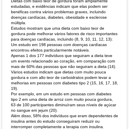
Dietas com baixo teor de gordura foram amplamente
estudadas, e evidências indicam que elas podem ser
benéficas contra vários problemas graves, incluindo
doenças cardíacas, diabetes, obesidade e esclerose
múltipla.
Estudos mostram que uma dieta com baixo teor de
gordura pode melhorar vários fatores de risco importantes
para doenças cardíacas, incluindo (8, 9, 10, 11, 12, 13):
Um estudo em 198 pessoas com doenças cardíacas
encontrou efeitos particularmente notáveis.
pão plano (out)
macarrão e cenouras com ervas picadas
Apenas 1 dos 177 indivíduos que seguiram a dieta teve
um evento relacionado ao coração, em comparação com
mais de 60% das pessoas que não seguiram a dieta (14).
Vários estudos indicam que dietas com muito pouca
gordura e com alto teor de carboidratos podem levar a
melhorias em pessoas com diabetes tipo 2 (15, 16, 17, 18,
19).
Por exemplo, em um estudo em pessoas com diabetes
tipo 2 em uma dieta de arroz com muito pouca gordura,
63 de 100 participantes diminuíram seus níveis de açúcar
no sangue em jejum (20).
Além disso, 58% dos indivíduos que eram dependentes de
insulina antes do estudo conseguiram reduzir ou
interromper completamente a terapia com insulina.