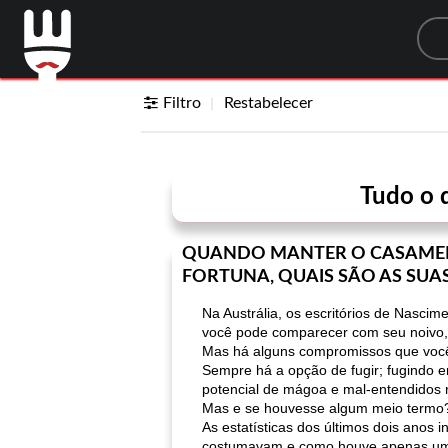
Sea
Filtro
Restabelecer
Tudo o 
QUANDO MANTER O CASAMEN
FORTUNA, QUAIS SÃO AS SUA
Na Austrália, os escritórios de Nasci
você pode comparecer com seu noivo,
Mas há alguns compromissos que você
Sempre há a opção de fugir; fugindo e
potencial de mágoa e mal-entendidos 
Mas e se houvesse algum meio termo
As estatísticas dos últimos dois ano
costumavam e como houve apenas uma 