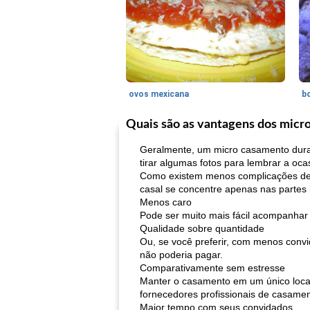
ovos mexicana
bo
Quais são as vantagens dos micr
Geralmente, um micro casamento dura d
tirar algumas fotos para lembrar a oc
Como existem menos complicações desn
casal se concentre apenas nas partes 
Menos caro
Pode ser muito mais fácil acompanha
Qualidade sobre quantidade
Ou, se você preferir, com menos conv
não poderia pagar.
Comparativamente sem estresse
Manter o casamento em um único local r
fornecedores profissionais de casame
Maior tempo com seus convidados