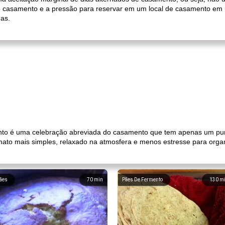
o casamento e a pressão para reservar em um local de casamento em
das.
nto é uma celebração abreviada do casamento que tem apenas um pu
mato mais simples, relaxado na atmosfera e menos estresse para org
ães
70
min
Pães De Fermento
130
m