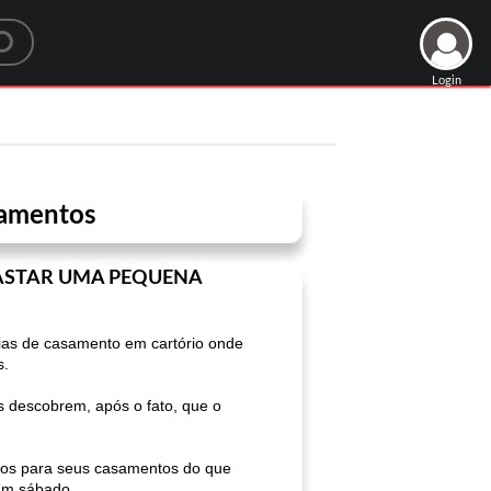
Login
samentos
ASTAR UMA PEQUENA
nias de casamento em cartório onde
s.
s descobrem, após o fato, que o
ados para seus casamentos do que
um sábado .