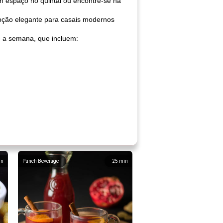
um espaço no quintal ou encontre-se na
opção elegante para casais modernos
e a semana, que incluem:
in
Punch Beverage
25
min