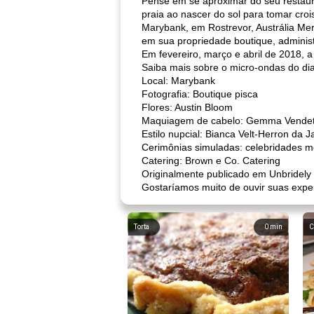
Pense em se aproximar do seu restaura
praia ao nascer do sol para tomar cro
Marybank, em Rostrevor, Austrália Mer
em sua propriedade boutique, administ
Em fevereiro, março e abril de 2018,
Saiba mais sobre o micro-ondas do 
Local: Marybank
Fotografia: Boutique pisca
Flores: Austin Bloom
Maquiagem de cabelo: Gemma Vendet
Estilo nupcial: Bianca Velt-Herron da J
Cerimônias simuladas: celebridades m
Catering: Brown e Co. Catering
Originalmente publicado em Unbridely
Gostaríamos muito de ouvir suas expe
Torta
0
min
C