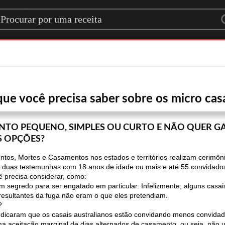
rch for a recipe
que você precisa saber sobre os micro ca
TO PEQUENO, SIMPLES OU CURTO E NÃO QUER G
S OPÇÕES?
mentos, Mortes e Casamentos nos estados e territórios realizam cerimô
 duas testemunhas com 18 anos de idade ou mais e até 55 convidado
 precisa considerar, como:
m segredo para ser engatado em particular. Infelizmente, alguns casai
resultantes da fuga não eram o que eles pretendiam.
?
s indicaram que os casais australianos estão convidando menos convid
aceitação marginal de dias alternados de casamento, ou seja, não 