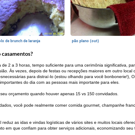
lo de brunch de laranja
pão plano (out)
o casamentos?
e 2 a 3 horas, tempo suficiente para uma cerimônia significativa, par
asião. Às vezes, depois de festas ou recepções maiores em outro local
ecessárias para distraí-lo (estou olhando para você bonbonerie!),
importantes do dia com as pessoas mais importante para eles.
r seu orçamento quando houver apenas 15 vs 150 convidados.
idados, você pode realmente comer comida gourmet, champanhe francês
eduz as idas e vindas logísticas de vários sites e muitos locais ofere
nto em que confiam para obter serviços adicionais, economizando se