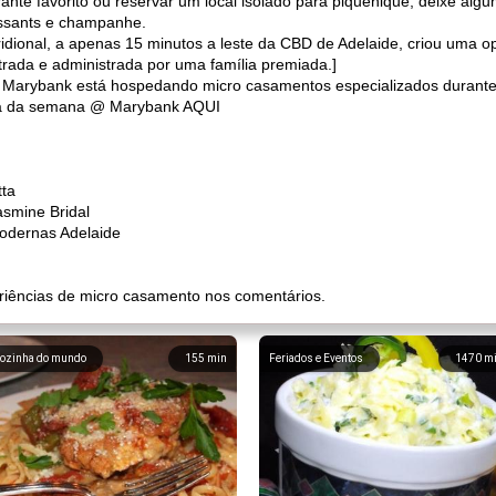
nte favorito ou reservar um local isolado para piquenique, deixe alg
issants e champanhe.
idional, a apenas 15 minutos a leste da CBD de Adelaide, criou uma 
rada e administrada por uma família premiada.]
 a Marybank está hospedando micro casamentos especializados durant
dia da semana @ Marybank AQUI
ta
asmine Bridal
odernas Adelaide
riências de micro casamento nos comentários.
ozinha do mundo
155
min
Feriados e Eventos
1470
m