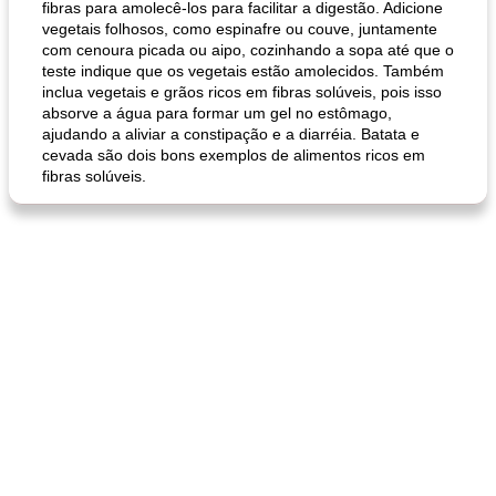
fibras para amolecê-los para facilitar a digestão. Adicione
vegetais folhosos, como espinafre ou couve, juntamente
com cenoura picada ou aipo, cozinhando a sopa até que o
pão plano (out)
macarrão e cenouras com ervas picadas
teste indique que os vegetais estão amolecidos. Também
inclua vegetais e grãos ricos em fibras solúveis, pois isso
absorve a água para formar um gel no estômago,
ajudando a aliviar a constipação e a diarréia. Batata e
cevada são dois bons exemplos de alimentos ricos em
fibras solúveis.