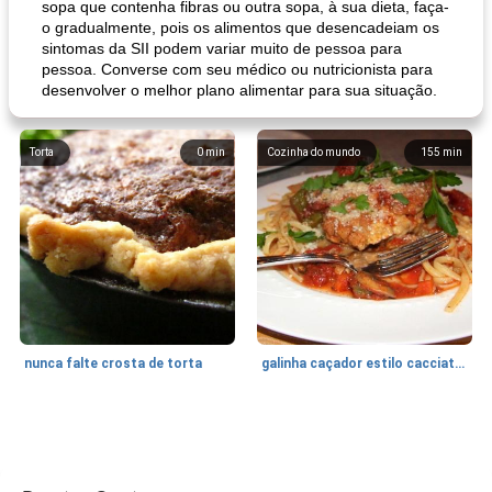
sopa que contenha fibras ou outra sopa, à sua dieta, faça-
o gradualmente, pois os alimentos que desencadeiam os
sintomas da SII podem variar muito de pessoa para
pessoa. Converse com seu médico ou nutricionista para
desenvolver o melhor plano alimentar para sua situação.
Torta
0
min
Cozinha do mundo
155
min
nunca falte crosta de torta
galinha caçador estilo cacciatore
Feriados e Eventos
1470
min
Punch Beverage
25
min