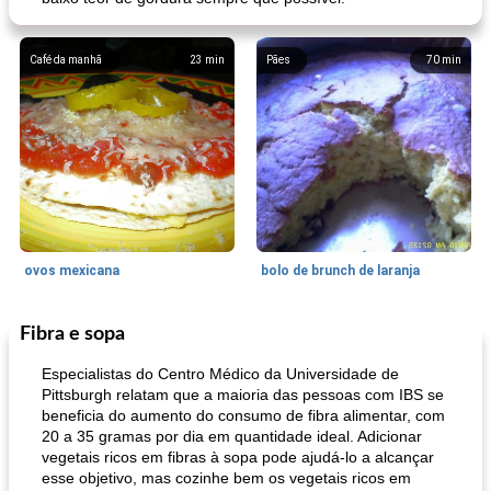
Café da manhã
23
min
Pães
70
min
ovos mexicana
bolo de brunch de laranja
Fibra e sopa
Pães De Fermento
130
min
Vegetal
25
min
Especialistas do Centro Médico da Universidade de
Pittsburgh relatam que a maioria das pessoas com IBS se
beneficia do aumento do consumo de fibra alimentar, com
20 a 35 gramas por dia em quantidade ideal. Adicionar
vegetais ricos em fibras à sopa pode ajudá-lo a alcançar
esse objetivo, mas cozinhe bem os vegetais ricos em