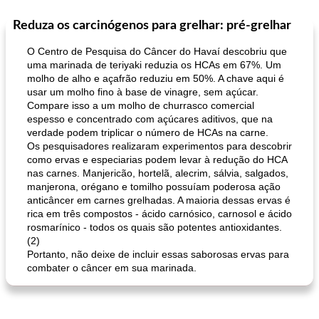
Reduza os carcinógenos para grelhar: pré-grelhar
Pães De Fermento
130
min
Vegetal
25
min
O Centro de Pesquisa do Câncer do Havaí descobriu que
uma marinada de teriyaki reduzia os HCAs em 67%. Um
molho de alho e açafrão reduziu em 50%. A chave aqui é
usar um molho fino à base de vinagre, sem açúcar.
Compare isso a um molho de churrasco comercial
espesso e concentrado com açúcares aditivos, que na
verdade podem triplicar o número de HCAs na carne.
Os pesquisadores realizaram experimentos para descobrir
como ervas e especiarias podem levar à redução do HCA
pão plano (out)
macarrão e cenouras com ervas picadas
nas carnes. Manjericão, hortelã, alecrim, sálvia, salgados,
manjerona, orégano e tomilho possuíam poderosa ação
anticâncer em carnes grelhadas. A maioria dessas ervas é
rica em três compostos - ácido carnósico, carnosol e ácido
rosmarínico - todos os quais são potentes antioxidantes.
(2)
Portanto, não deixe de incluir essas saborosas ervas para
combater o câncer em sua marinada.