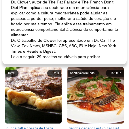
Dr. Clower, autor de The Fat Fallacy e The French Don't
Diet Plan, aplica seu doutorado em neurociência para
explicar como a cultura mediterrânea pode ajudar as
pessoas a perder peso, melhorar a saúde do coração e o
fígado por mais tempo. Ele aplica esse treinamento em
neurociência comportamental à ciência do comportamento
alimentar.
Dr. O trabalho de Clower foi apresentado em Dr. Oz, The
View, Fox News, MSNBC, CBS, ABC, EUA Hoje, New York
Times e Readers Digest.
Leia a seguir: 29 receitas saudáveis ​​para grelhar
Torta
0
min
Cozinha do mundo
155
min
nunca falte crosta de torta
galinha caçador estilo cacciatore