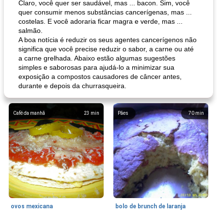
Claro, você quer ser saudável, mas ... bacon. Sim, você
quer consumir menos substâncias cancerígenas, mas ...
costelas. E você adoraria ficar magra e verde, mas ...
salmão.
A boa notícia é reduzir os seus agentes cancerígenos não
significa que você precise reduzir o sabor, a carne ou até
a carne grelhada. Abaixo estão algumas sugestões
simples e saborosas para ajudá-lo a minimizar sua
exposição a compostos causadores de câncer antes,
durante e depois da churrasqueira.
Café da manhã
23
min
Pães
70
min
ovos mexicana
bolo de brunch de laranja