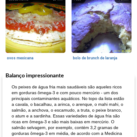
ovos mexicana
bolo de brunch de laranja
Balanço impressionante
Pães De Fermento
130
min
Vegetal
25
min
Os peixes de água fria mais saudáveis ​​são aqueles ricos
em gorduras ômega-3 e com pouco mercúrio - um dos
principais contaminantes aquáticos. No topo da lista estão
a cavala, o bacalhau, a arinca, o arenque, o mahi mahi, o
salmão, a anchova, o escamudo, a truta, o peixe branco,
o atum e a sardinha. Essas variedades de água fria são
ricas em ômega-3 e são mais baixas em mercúrio. O
salmão selvagem, por exemplo, contém 3,2 gramas de
gorduras ômega-3 em média, de acordo com a Medicina
pão plano (out)
macarrão e cenouras com ervas picadas