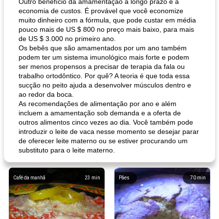
Outro benefício da amamentação a longo prazo é a
economia de custos. É provável que você economize
muito dinheiro com a fórmula, que pode custar em média
pouco mais de US $ 800 no preço mais baixo, para mais
de US $ 3.000 no primeiro ano.
Os bebês que são amamentados por um ano também
podem ter um sistema imunológico mais forte e podem
ser menos propensos a precisar de terapia da fala ou
trabalho ortodôntico. Por quê? A teoria é que toda essa
sucção no peito ajuda a desenvolver músculos dentro e
ao redor da boca.
As recomendações de alimentação por ano e além
incluem a amamentação sob demanda e a oferta de
outros alimentos cinco vezes ao dia. Você também pode
introduzir o leite de vaca nesse momento se desejar parar
de oferecer leite materno ou se estiver procurando um
substituto para o leite materno.
Café da manhã
23
min
Pães
70
min