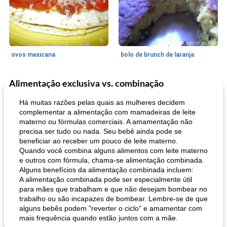
ovos mexicana
bolo de brunch de laranja
Alimentação exclusiva vs. combinação
Pães De Fermento
130
min
Vegetal
25
min
Há muitas razões pelas quais as mulheres decidem
complementar a alimentação com mamadeiras de leite
materno ou fórmulas comerciais. A amamentação não
precisa ser tudo ou nada. Seu bebê ainda pode se
beneficiar ao receber um pouco de leite materno.
Quando você combina alguns alimentos com leite materno
e outros com fórmula, chama-se alimentação combinada.
Alguns benefícios da alimentação combinada incluem:
A alimentação combinada pode ser especialmente útil
pão plano (out)
macarrão e cenouras com ervas picadas
para mães que trabalham e que não desejam bombear no
trabalho ou são incapazes de bombear. Lembre-se de que
alguns bebês podem "reverter o ciclo" e amamentar com
mais frequência quando estão juntos com a mãe.