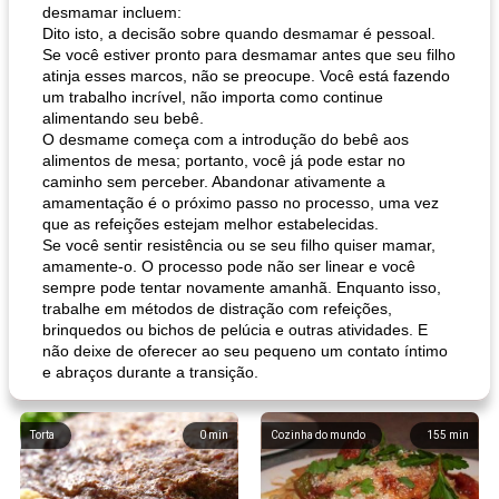
desmamar incluem:
Dito isto, a decisão sobre quando desmamar é pessoal.
Se você estiver pronto para desmamar antes que seu filho
atinja esses marcos, não se preocupe. Você está fazendo
um trabalho incrível, não importa como continue
alimentando seu bebê.
O desmame começa com a introdução do bebê aos
alimentos de mesa; portanto, você já pode estar no
caminho sem perceber. Abandonar ativamente a
amamentação é o próximo passo no processo, uma vez
que as refeições estejam melhor estabelecidas.
Se você sentir resistência ou se seu filho quiser mamar,
amamente-o. O processo pode não ser linear e você
sempre pode tentar novamente amanhã. Enquanto isso,
trabalhe em métodos de distração com refeições,
brinquedos ou bichos de pelúcia e outras atividades. E
não deixe de oferecer ao seu pequeno um contato íntimo
e abraços durante a transição.
Torta
0
min
Cozinha do mundo
155
min