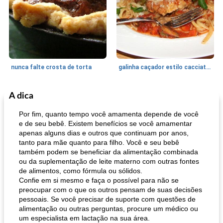
nunca falte crosta de torta
galinha caçador estilo cacciatore
A dica
Feriados e Eventos
1470
min
Punch Beverage
25
min
Por fim, quanto tempo você amamenta depende de você
e de seu bebê. Existem benefícios se você amamentar
apenas alguns dias e outros que continuam por anos,
tanto para mãe quanto para filho. Você e seu bebê
também podem se beneficiar da alimentação combinada
ou da suplementação de leite materno com outras fontes
de alimentos, como fórmula ou sólidos.
Confie em si mesmo e faça o possível para não se
preocupar com o que os outros pensam de suas decisões
queijo festivo mergulho 'slaw'
perfurador de romã temperada
pessoais. Se você precisar de suporte com questões de
alimentação ou outras perguntas, procure um médico ou
um especialista em lactação na sua área.