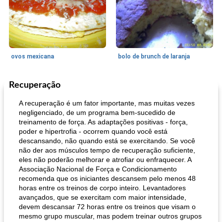
ovos mexicana
bolo de brunch de laranja
Recuperação
Pães De Fermento
130
min
Vegetal
25
min
A recuperação é um fator importante, mas muitas vezes
negligenciado, de um programa bem-sucedido de
treinamento de força. As adaptações positivas - força,
poder e hipertrofia - ocorrem quando você está
descansando, não quando está se exercitando. Se você
não der aos músculos tempo de recuperação suficiente,
eles não poderão melhorar e atrofiar ou enfraquecer. A
Associação Nacional de Força e Condicionamento
recomenda que os iniciantes descansem pelo menos 48
pão plano (out)
macarrão e cenouras com ervas picadas
horas entre os treinos de corpo inteiro. Levantadores
avançados, que se exercitam com maior intensidade,
devem descansar 72 horas entre os treinos que visam o
mesmo grupo muscular, mas podem treinar outros grupos