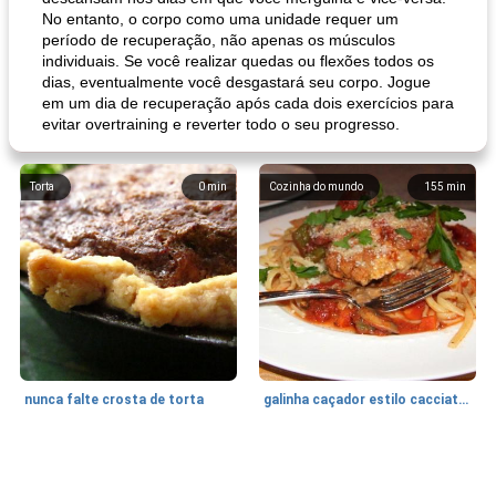
No entanto, o corpo como uma unidade requer um
período de recuperação, não apenas os músculos
individuais. Se você realizar quedas ou flexões todos os
dias, eventualmente você desgastará seu corpo. Jogue
em um dia de recuperação após cada dois exercícios para
evitar overtraining e reverter todo o seu progresso.
Torta
0
min
Cozinha do mundo
155
min
nunca falte crosta de torta
galinha caçador estilo cacciatore
Feriados e Eventos
1470
min
Punch Beverage
25
min