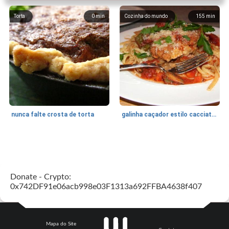
Torta
0
min
Cozinha do mundo
155
min
nunca falte crosta de torta
galinha caçador estilo cacciatore
Feriados e Eventos
1470
min
Punch Beverage
25
min
Donate - Crypto:
0x742DF91e06acb998e03F1313a692FFBA4638f407
Mapa do Site