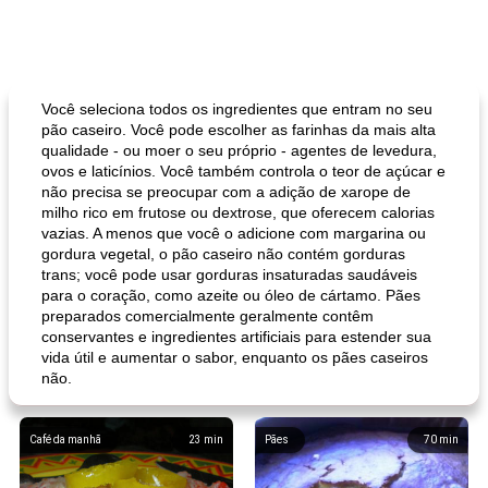
Você seleciona todos os ingredientes que entram no seu
pão caseiro. Você pode escolher as farinhas da mais alta
qualidade - ou moer o seu próprio - agentes de levedura,
ovos e laticínios. Você também controla o teor de açúcar e
não precisa se preocupar com a adição de xarope de
milho rico em frutose ou dextrose, que oferecem calorias
vazias. A menos que você o adicione com margarina ou
gordura vegetal, o pão caseiro não contém gorduras
trans; você pode usar gorduras insaturadas saudáveis ​​
para o coração, como azeite ou óleo de cártamo. Pães
preparados comercialmente geralmente contêm
conservantes e ingredientes artificiais para estender sua
vida útil e aumentar o sabor, enquanto os pães caseiros
não.
Café da manhã
23
min
Pães
70
min