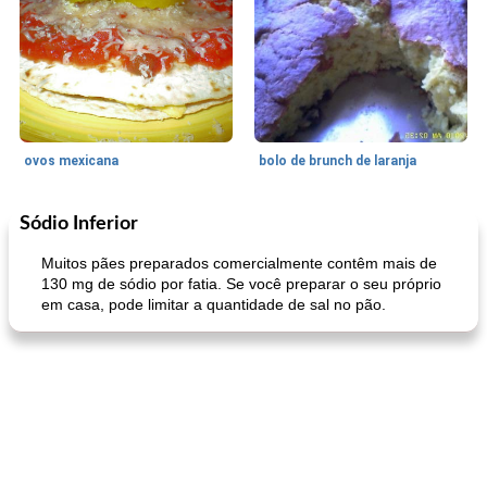
ovos mexicana
bolo de brunch de laranja
Sódio Inferior
Pães De Fermento
130
min
Vegetal
25
min
Muitos pães preparados comercialmente contêm mais de
130 mg de sódio por fatia. Se você preparar o seu próprio
em casa, pode limitar a quantidade de sal no pão.
pão plano (out)
macarrão e cenouras com ervas picadas