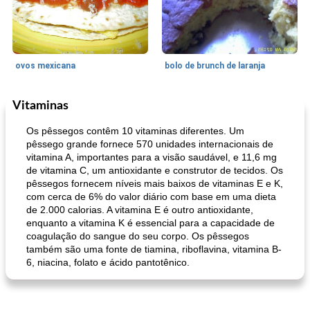
ovos mexicana
bolo de brunch de laranja
Vitaminas
Pães De Fermento
130
min
Vegetal
25
min
Os pêssegos contêm 10 vitaminas diferentes. Um
pêssego grande fornece 570 unidades internacionais de
vitamina A, importantes para a visão saudável, e 11,6 mg
de vitamina C, um antioxidante e construtor de tecidos. Os
pêssegos fornecem níveis mais baixos de vitaminas E e K,
com cerca de 6% do valor diário com base em uma dieta
de 2.000 calorias. A vitamina E é outro antioxidante,
enquanto a vitamina K é essencial para a capacidade de
coagulação do sangue do seu corpo. Os pêssegos
pão plano (out)
macarrão e cenouras com ervas picadas
também são uma fonte de tiamina, riboflavina, vitamina B-
6, niacina, folato e ácido pantotênico.