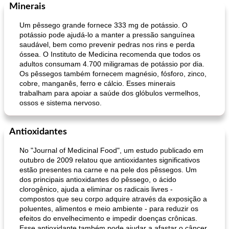
Minerais
Um pêssego grande fornece 333 mg de potássio. O
potássio pode ajudá-lo a manter a pressão sanguínea
saudável, bem como prevenir pedras nos rins e perda
óssea. O Instituto de Medicina recomenda que todos os
adultos consumam 4.700 miligramas de potássio por dia.
Os pêssegos também fornecem magnésio, fósforo, zinco,
cobre, manganês, ferro e cálcio. Esses minerais
trabalham para apoiar a saúde dos glóbulos vermelhos,
ossos e sistema nervoso.
Antioxidantes
No "Journal of Medicinal Food", um estudo publicado em
outubro de 2009 relatou que antioxidantes significativos
estão presentes na carne e na pele dos pêssegos. Um
dos principais antioxidantes do pêssego, o ácido
clorogênico, ajuda a eliminar os radicais livres -
compostos que seu corpo adquire através da exposição a
poluentes, alimentos e meio ambiente - para reduzir os
efeitos do envelhecimento e impedir doenças crônicas.
Esse antioxidante também pode ajudar a afastar o câncer