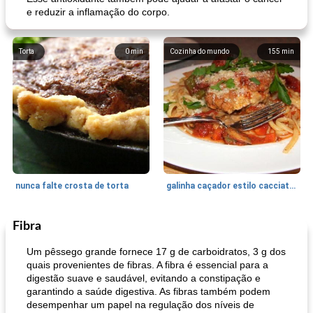
e reduzir a inflamação do corpo.
Torta
0
min
Cozinha do mundo
155
min
nunca falte crosta de torta
galinha caçador estilo cacciatore
Fibra
Feriados e Eventos
1470
min
Punch Beverage
25
min
Um pêssego grande fornece 17 g de carboidratos, 3 g dos
quais provenientes de fibras. A fibra é essencial para a
digestão suave e saudável, evitando a constipação e
garantindo a saúde digestiva. As fibras também podem
desempenhar um papel na regulação dos níveis de