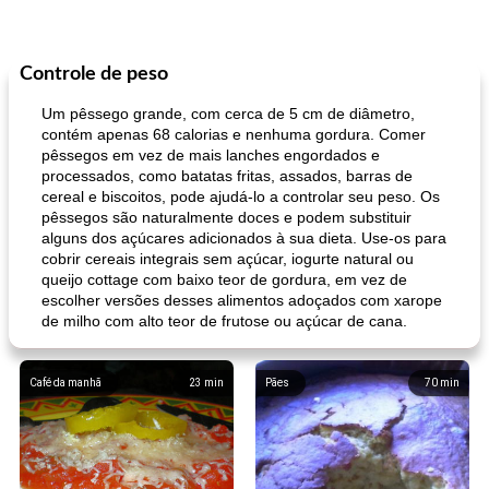
Controle de peso
Um pêssego grande, com cerca de 5 cm de diâmetro,
contém apenas 68 calorias e nenhuma gordura. Comer
pêssegos em vez de mais lanches engordados e
processados, como batatas fritas, assados, barras de
cereal e biscoitos, pode ajudá-lo a controlar seu peso. Os
pêssegos são naturalmente doces e podem substituir
alguns dos açúcares adicionados à sua dieta. Use-os para
cobrir cereais integrais sem açúcar, iogurte natural ou
queijo cottage com baixo teor de gordura, em vez de
escolher versões desses alimentos adoçados com xarope
de milho com alto teor de frutose ou açúcar de cana.
Café da manhã
23
min
Pães
70
min