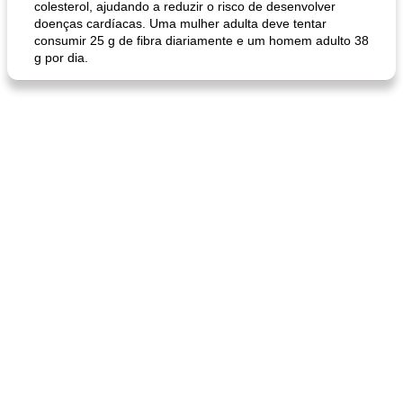
colesterol, ajudando a reduzir o risco de desenvolver
doenças cardíacas. Uma mulher adulta deve tentar
consumir 25 g de fibra diariamente e um homem adulto 38
g por dia.
queijo festivo mergulho 'slaw'
perfurador de romã temperada