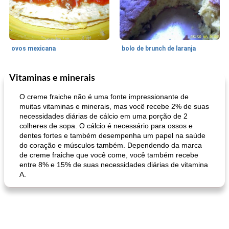
ovos mexicana
bolo de brunch de laranja
Vitaminas e minerais
Pães De Fermento
130
min
Vegetal
25
min
O creme fraiche não é uma fonte impressionante de
muitas vitaminas e minerais, mas você recebe 2% de suas
necessidades diárias de cálcio em uma porção de 2
colheres de sopa. O cálcio é necessário para ossos e
dentes fortes e também desempenha um papel na saúde
do coração e músculos também. Dependendo da marca
de creme fraiche que você come, você também recebe
entre 8% e 15% de suas necessidades diárias de vitamina
A.
pão plano (out)
macarrão e cenouras com ervas picadas