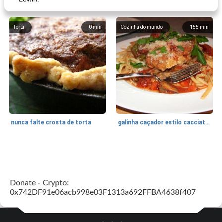
Torta
0
min
Cozinha do mundo
155
min
nunca falte crosta de torta
galinha caçador estilo cacciatore
Feriados e Eventos
1470
min
Punch Beverage
25
min
Donate - Crypto:
0x742DF91e06acb998e03F1313a692FFBA4638f407