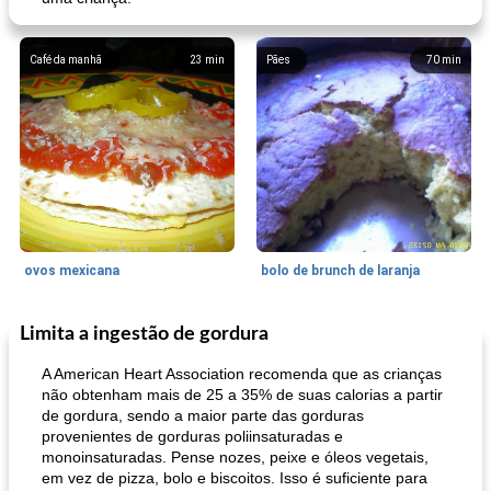
Café da manhã
23
min
Pães
70
min
ovos mexicana
bolo de brunch de laranja
Limita a ingestão de gordura
Pães De Fermento
130
min
Vegetal
25
min
A American Heart Association recomenda que as crianças
não obtenham mais de 25 a 35% de suas calorias a partir
de gordura, sendo a maior parte das gorduras
provenientes de gorduras poliinsaturadas e
monoinsaturadas. Pense nozes, peixe e óleos vegetais,
em vez de pizza, bolo e biscoitos. Isso é suficiente para