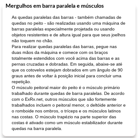
Mergulhos em barra paralela e músculos
Pães De Fermento
130
min
Vegetal
25
min
As quedas paralelas das barras - também chamadas de
quedas no peito - são realizadas usando uma máquina de
barras paralelas especialmente projetada ou usando
objetos resistentes e de altura igual para que seus joelhos
não toquem no chão.
Para realizar quedas paralelas das barras, pegue nas
duas mãos da máquina e comece com os braços
totalmente estendidos com você acima das barras e as
pernas cruzadas e dobradas. Em seguida, abaixe-se até
pão plano (out)
macarrão e cenouras com ervas picadas
que os cotovelos estejam dobrados em um ângulo de 90
graus antes de voltar à posição inicial para concluir uma
repetição.
O músculo peitoral maior do peito é o músculo primário
trabalhado durante quedas de barra paralelas. De acordo
com o ExRx.net, outros músculos que são fortemente
trabalhados incluem o peitoral menor, o deltóide anterior e
o romboide nos ombros, o tríceps e os músculos latinos
nas costas. O músculo trapézio na parte superior das
costas é ativado como um músculo estabilizador durante
quedas na barra paralela.