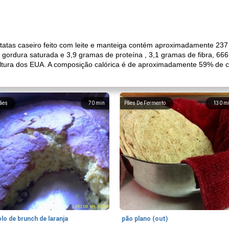
atas caseiro feito com leite e manteiga contém aproximadamente 237 
gordura saturada e 3,9 gramas de proteína , 3,1 gramas de fibra, 666
ltura dos EUA. A composição calórica é de aproximadamente 59% de c
ães
70
min
Pães De Fermento
130
m
lo de brunch de laranja
pão plano (out)