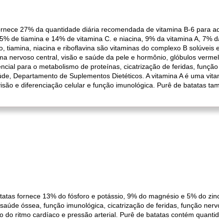
rnece 27% da quantidade diária recomendada de vitamina B-6 para adu
5% de tiamina e 14% de vitamina C. e niacina, 9% da vitamina A, 7% da
co, tiamina, niacina e riboflavina são vitaminas do complexo B solúv
ema nervoso central, visão e saúde da pele e hormônio, glóbulos verme
ncial para o metabolismo de proteínas, cicatrização de feridas, função
úde, Departamento de Suplementos Dietéticos. A vitamina A é uma vitam
visão e diferenciação celular e função imunológica. Purê de batatas
tatas fornece 13% do fósforo e potássio, 9% do magnésio e 5% do zi
aúde óssea, função imunológica, cicatrização de feridas, função nervos
o do ritmo cardíaco e pressão arterial. Purê de batatas contém quant