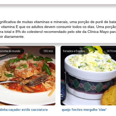
nificativa de muitas vitaminas e minerais, uma porção de purê de bat
 da vitamina E que os adultos devem consumir todos os dias. Uma por
a total e 8% do colesterol recomendado pelo site da Clínica Mayo pa
ir diariamente.
ozinha do mundo
155
min
Feriados e Eventos
1470
m
linha caçador estilo cacciatore
queijo festivo mergulho 'slaw'