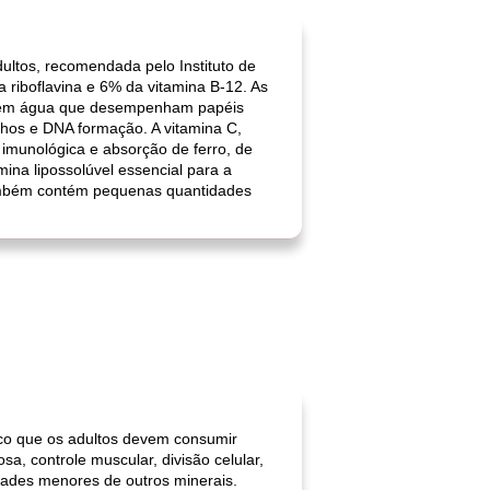
ltos, recomendada pelo Instituto de
 riboflavina e 6% da vitamina B-12. As
eis em água que desempenham papéis
lhos e DNA formação. A vitamina C,
 imunológica e absorção de ferro, de
ina lipossolúvel essencial para a
 também contém pequenas quantidades
nco que os adultos devem consumir
a, controle muscular, divisão celular,
idades menores de outros minerais.