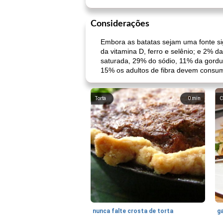
Considerações
Embora as batatas sejam uma fonte sig
da vitamina D, ferro e selênio; e 2%
saturada, 29% do sódio, 11% da gordur
15% os adultos de fibra devem consum
Torta
0
min
C
nunca falte crosta de torta
ga