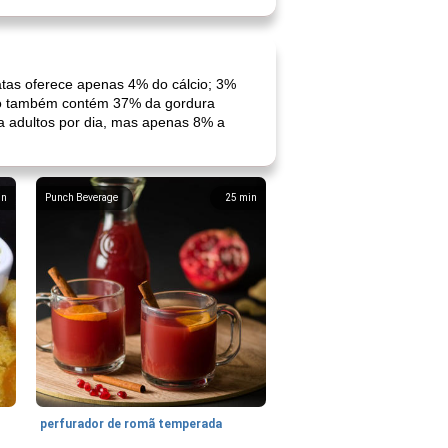
atas oferece apenas 4% do cálcio; 3%
ção também contém 37% da gordura
ra adultos por dia, mas apenas 8% a
in
Punch Beverage
25
min
perfurador de romã temperada