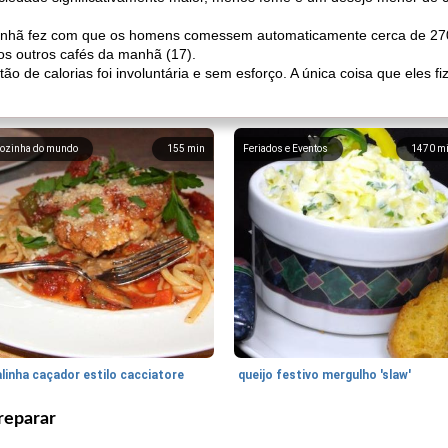
anhã fez com que os homens comessem automaticamente cerca de 270-
s outros cafés da manhã (17).
o de calorias foi involuntária e sem esforço. A única coisa que eles f
ozinha do mundo
155
min
Feriados e Eventos
1470
m
linha caçador estilo cacciatore
queijo festivo mergulho 'slaw'
reparar