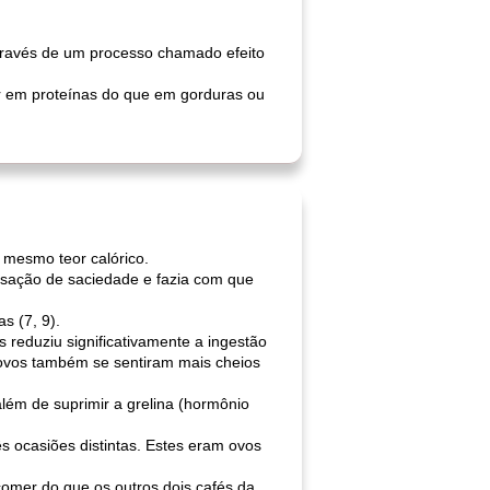
través de um processo chamado efeito
or em proteínas do que em gorduras ou
mesmo teor calórico.
sação de saciedade e fazia com que
 (7, 9).
duziu significativamente a ingestão
ovos também se sentiram mais cheios
lém de suprimir a grelina (hormônio
s ocasiões distintas. Estes eram ovos
omer do que os outros dois cafés da