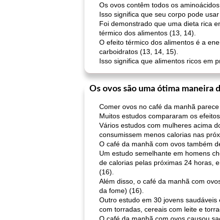
Os ovos contêm todos os aminoácidos 
Isso significa que seu corpo pode usa
Foi demonstrado que uma dieta rica e
térmico dos alimentos (13, 14).
O efeito térmico dos alimentos é a en
carboidratos (13, 14, 15).
Isso significa que alimentos ricos em 
Os ovos são uma ótima maneira d
Comer ovos no café da manhã parece s
Muitos estudos compararam os efeito
Vários estudos com mulheres acima d
consumissem menos calorias nas próx
O café da manhã com ovos também dem
Um estudo semelhante em homens cheg
de calorias pelas próximas 24 horas
(16).
Além disso, o café da manhã com ovos 
da fome) (16).
Outro estudo em 30 jovens saudáveis ​
com torradas, cereais com leite e torr
O café da manhã com ovos causou saci