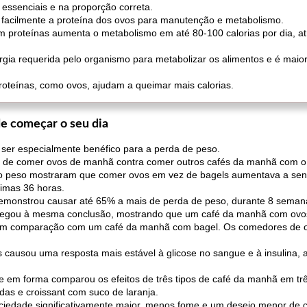
essenciais e na proporção correta.
r facilmente a proteína dos ovos para manutenção e metabolismo.
m proteínas aumenta o metabolismo em até 80-100 calorias por dia, a
ergia requerida pelo organismo para metabolizar os alimentos e é mai
proteínas, como ovos, ajudam a queimar mais calorias.
e começar o seu dia
er especialmente benéfico para a perda de peso.
s de comer ovos de manhã contra comer outros cafés da manhã com o 
o peso mostraram que comer ovos em vez de bagels aumentava a sen
imas 36 horas.
onstrou causar até 65% a mais de perda de peso, durante 8 semanas
ou à mesma conclusão, mostrando que um café da manhã com ovos re
, em comparação com um café da manhã com bagel. Os comedores de 
causou uma resposta mais estável à glicose no sangue e à insulina, a
​e em forma comparou os efeitos de três tipos de café da manhã em trê
adas e croissant com suco de laranja.
edade significativamente maior, menos fome e um desejo menor de c