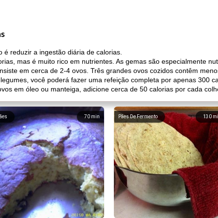
as
é reduzir a ingestão diária de calorias.
as, mas é muito rico em nutrientes. As gemas são especialmente nutri
siste em cerca de 2-4 ovos. Três grandes ovos cozidos contêm menos
legumes, você poderá fazer uma refeição completa por apenas 300 cal
ovos em óleo ou manteiga, adicione cerca de 50 calorias por cada col
ães
70
min
Pães De Fermento
130
m