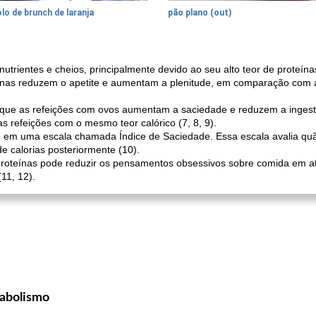
lo de brunch de laranja
pão plano (out)
trientes e cheios, principalmente devido ao seu alto teor de proteínas
eínas reduzem o apetite e aumentam a plenitude, em comparação com
ue as refeições com ovos aumentam a saciedade e reduzem a ingestã
 refeições com o mesmo teor calórico (7, 8, 9).
o em uma escala chamada Índice de Saciedade. Essa escala avalia qu
de calorias posteriormente (10).
proteínas pode reduzir os pensamentos obsessivos sobre comida em 
11, 12).
abolismo