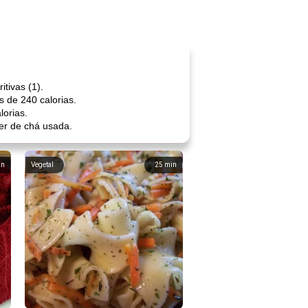
tivas (1).
 de 240 calorias.
orias.
her de chá usada.
in
Vegetal
25
min