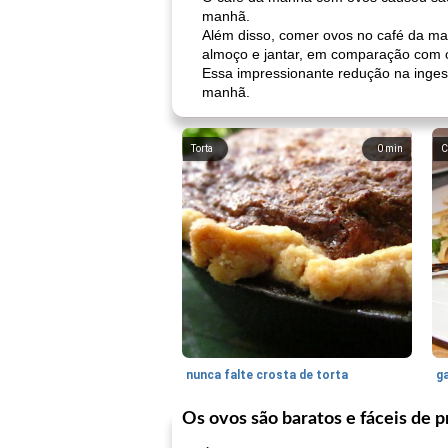
manhã.
Além disso, comer ovos no café da m
almoço e jantar, em comparação com o
Essa impressionante redução na ingestã
manhã.
Torta
0
min
C
nunca falte crosta de torta
ga
Os ovos são baratos e fáceis de p