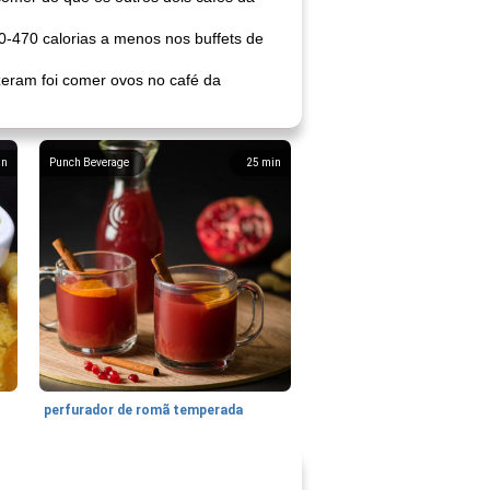
470 calorias a menos nos buffets de
izeram foi comer ovos no café da
in
Punch Beverage
25
min
perfurador de romã temperada