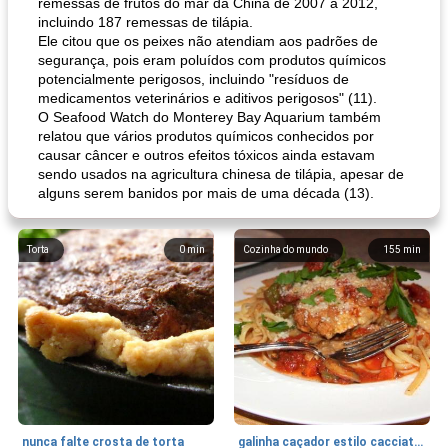
remessas de frutos do mar da China de 2007 a 2012,
incluindo 187 remessas de tilápia.
Ele citou que os peixes não atendiam aos padrões de
segurança, pois eram poluídos com produtos químicos
potencialmente perigosos, incluindo "resíduos de
medicamentos veterinários e aditivos perigosos" (11).
O Seafood Watch do Monterey Bay Aquarium também
relatou que vários produtos químicos conhecidos por
causar câncer e outros efeitos tóxicos ainda estavam
sendo usados ​​na agricultura chinesa de tilápia, apesar de
alguns serem banidos por mais de uma década (13).
Torta
0
min
Cozinha do mundo
155
min
nunca falte crosta de torta
galinha caçador estilo cacciatore