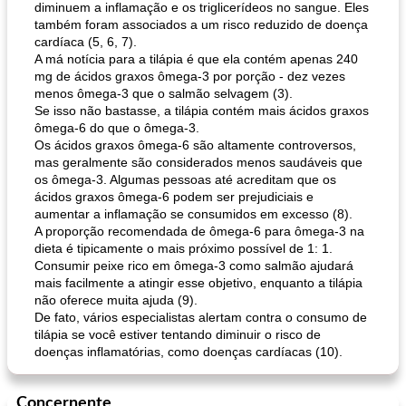
diminuem a inflamação e os triglicerídeos no sangue. Eles
também foram associados a um risco reduzido de doença
cardíaca (5, 6, 7).
A má notícia para a tilápia é que ela contém apenas 240
mg de ácidos graxos ômega-3 por porção - dez vezes
menos ômega-3 que o salmão selvagem (3).
Se isso não bastasse, a tilápia contém mais ácidos graxos
ômega-6 do que o ômega-3.
Os ácidos graxos ômega-6 são altamente controversos,
mas geralmente são considerados menos saudáveis ​​que
os ômega-3. Algumas pessoas até acreditam que os
ácidos graxos ômega-6 podem ser prejudiciais e
aumentar a inflamação se consumidos em excesso (8).
A proporção recomendada de ômega-6 para ômega-3 na
dieta é tipicamente o mais próximo possível de 1: 1.
Consumir peixe rico em ômega-3 como salmão ajudará
mais facilmente a atingir esse objetivo, enquanto a tilápia
não oferece muita ajuda (9).
De fato, vários especialistas alertam contra o consumo de
tilápia se você estiver tentando diminuir o risco de
doenças inflamatórias, como doenças cardíacas (10).
Concernente