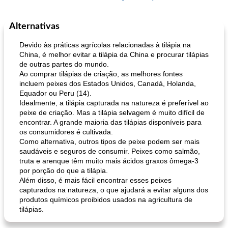
Alternativas
Feriados e Eventos
1470
min
Punch Beverage
25
min
Devido às práticas agrícolas relacionadas à tilápia na
China, é melhor evitar a tilápia da China e procurar tilápias
de outras partes do mundo.
Ao comprar tilápias de criação, as melhores fontes
incluem peixes dos Estados Unidos, Canadá, Holanda,
Equador ou Peru (14).
Idealmente, a tilápia capturada na natureza é preferível ao
peixe de criação. Mas a tilápia selvagem é muito difícil de
encontrar. A grande maioria das tilápias disponíveis para
queijo festivo mergulho 'slaw'
perfurador de romã temperada
os consumidores é cultivada.
Como alternativa, outros tipos de peixe podem ser mais
saudáveis ​​e seguros de consumir. Peixes como salmão,
truta e arenque têm muito mais ácidos graxos ômega-3
por porção do que a tilápia.
Além disso, é mais fácil encontrar esses peixes
capturados na natureza, o que ajudará a evitar alguns dos
produtos químicos proibidos usados ​​na agricultura de
tilápias.