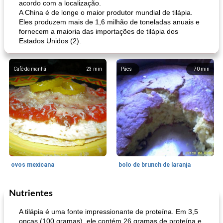
acordo com a localização.
A China é de longe o maior produtor mundial de tilápia.
Eles produzem mais de 1,6 milhão de toneladas anuais e
fornecem a maioria das importações de tilápia dos
Estados Unidos (2).
Café da manhã
23
min
Pães
70
min
ovos mexicana
bolo de brunch de laranja
Nutrientes
Pães De Fermento
130
min
Vegetal
25
min
A tilápia é uma fonte impressionante de proteína. Em 3,5
onças (100 gramas), ele contém 26 gramas de proteína e