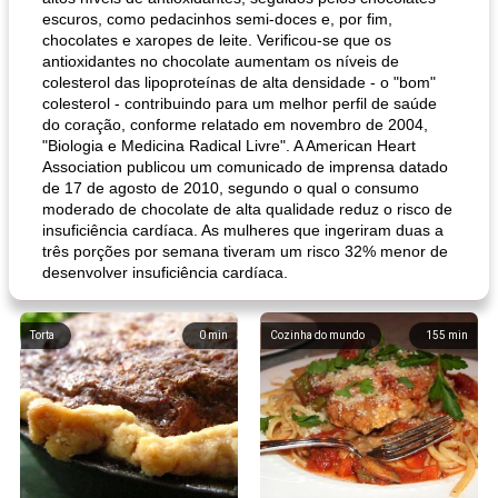
escuros, como pedacinhos semi-doces e, por fim,
chocolates e xaropes de leite. Verificou-se que os
antioxidantes no chocolate aumentam os níveis de
colesterol das lipoproteínas de alta densidade - o "bom"
colesterol - contribuindo para um melhor perfil de saúde
do coração, conforme relatado em novembro de 2004,
"Biologia e Medicina Radical Livre". A American Heart
Association publicou um comunicado de imprensa datado
de 17 de agosto de 2010, segundo o qual o consumo
moderado de chocolate de alta qualidade reduz o risco de
insuficiência cardíaca. As mulheres que ingeriram duas a
três porções por semana tiveram um risco 32% menor de
desenvolver insuficiência cardíaca.
Torta
0
min
Cozinha do mundo
155
min