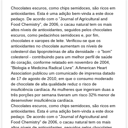
Chocolates escuros, como chips semidoces, são ricos em
antioxidantes. Esta é uma adição bem-vinda a este doce
pedaço. De acordo com o "Journal of Agricultural and
Food Chemistry", de 2006, o cacau natural tem os mais
altos níveis de antioxidantes, seguidos pelos chocolates
escuros, como pedacinhos semidoces e, por fim,
chocolates e xaropes de leite. Verificou-se que os
antioxidantes no chocolate aumentam os níveis de
colesterol das lipoproteínas de alta densidade - o "bom"
colesterol - contribuindo para um melhor perfil de saúde
do coração, conforme relatado em novembro de 2004,
"Biologia e Medicina Radical Livre". A American Heart
Association publicou um comunicado de imprensa datado
de 17 de agosto de 2010, em que o consumo moderado
de chocolate de alta qualidade reduz o risco de
insuficiência cardíaca. As mulheres que ingeriram duas a
três porções por semana tiveram um risco 32% menor de
desenvolver insuficiência cardíaca.
Chocolates escuros, como chips semidoces, são ricos em
antioxidantes. Esta é uma adição bem-vinda a este doce
pedaço. De acordo com o "Journal of Agricultural and
Food Chemistry" de 2006, o cacau natural tem os mais
altos níveis de antioxidantes, seguidos pelos chocolates