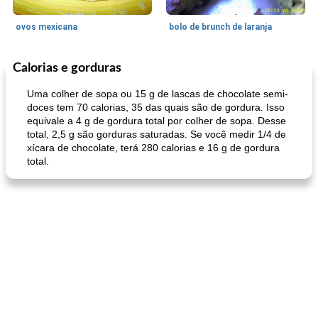
ovos mexicana
bolo de brunch de laranja
Calorias e gorduras
Pães De Fermento
130
min
Vegetal
25
min
Uma colher de sopa ou 15 g de lascas de chocolate semi-
doces tem 70 calorias, 35 das quais são de gordura. Isso
equivale a 4 g de gordura total por colher de sopa. Desse
total, 2,5 g são gorduras saturadas. Se você medir 1/4 de
xícara de chocolate, terá 280 calorias e 16 g de gordura
total.
pão plano (out)
macarrão e cenouras com ervas picadas