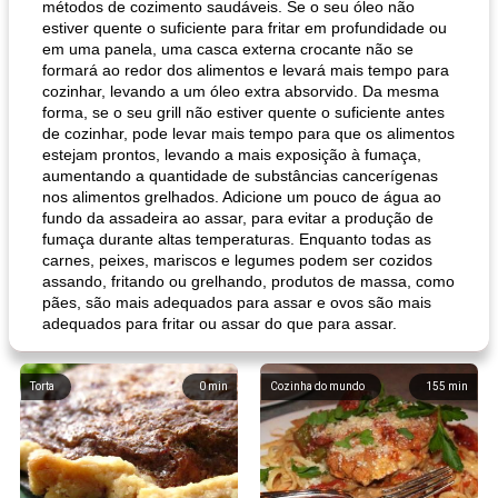
métodos de cozimento saudáveis. Se o seu óleo não
estiver quente o suficiente para fritar em profundidade ou
em uma panela, uma casca externa crocante não se
formará ao redor dos alimentos e levará mais tempo para
cozinhar, levando a um óleo extra absorvido. Da mesma
forma, se o seu grill não estiver quente o suficiente antes
de cozinhar, pode levar mais tempo para que os alimentos
estejam prontos, levando a mais exposição à fumaça,
aumentando a quantidade de substâncias cancerígenas
nos alimentos grelhados. Adicione um pouco de água ao
fundo da assadeira ao assar, para evitar a produção de
fumaça durante altas temperaturas. Enquanto todas as
carnes, peixes, mariscos e legumes podem ser cozidos
assando, fritando ou grelhando, produtos de massa, como
pães, são mais adequados para assar e ovos são mais
adequados para fritar ou assar do que para assar.
Torta
0
min
Cozinha do mundo
155
min