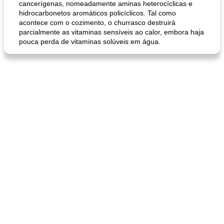
cancerígenas, nomeadamente aminas heterocíclicas e
hidrocarbonetos aromáticos policíclicos. Tal como
pão plano (out)
macarrão e cenouras com ervas picadas
acontece com o cozimento, o churrasco destruirá
parcialmente as vitaminas sensíveis ao calor, embora haja
pouca perda de vitaminas solúveis em água.