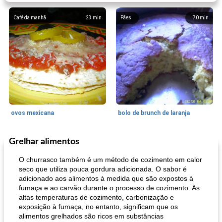
Café da manhã
23
min
Pães
70
min
ovos mexicana
bolo de brunch de laranja
Grelhar alimentos
Pães De Fermento
130
min
Vegetal
25
min
O churrasco também é um método de cozimento em calor
seco que utiliza pouca gordura adicionada. O sabor é
adicionado aos alimentos à medida que são expostos à
fumaça e ao carvão durante o processo de cozimento. As
altas temperaturas de cozimento, carbonização e
exposição à fumaça, no entanto, significam que os
alimentos grelhados são ricos em substâncias