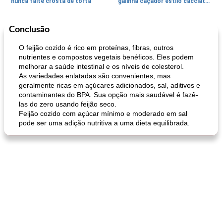
nunca falte crosta de torta
galinha caçador estilo cacciatore
Conclusão
Feriados e Eventos
1470
min
Punch Beverage
25
min
O feijão cozido é rico em proteínas, fibras, outros
nutrientes e compostos vegetais benéficos. Eles podem
melhorar a saúde intestinal e os níveis de colesterol.
As variedades enlatadas são convenientes, mas
geralmente ricas em açúcares adicionados, sal, aditivos e
contaminantes do BPA. Sua opção mais saudável é fazê-
las do zero usando feijão seco.
Feijão cozido com açúcar mínimo e moderado em sal
pode ser uma adição nutritiva a uma dieta equilibrada.
queijo festivo mergulho 'slaw'
perfurador de romã temperada