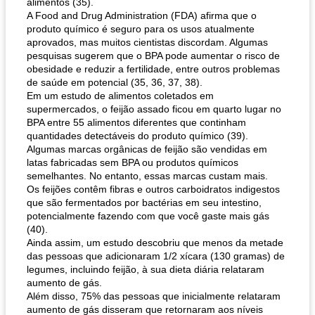
alimentos (35).
A Food and Drug Administration (FDA) afirma que o
produto químico é seguro para os usos atualmente
aprovados, mas muitos cientistas discordam. Algumas
pesquisas sugerem que o BPA pode aumentar o risco de
obesidade e reduzir a fertilidade, entre outros problemas
de saúde em potencial (35, 36, 37, 38).
Em um estudo de alimentos coletados em
supermercados, o feijão assado ficou em quarto lugar no
BPA entre 55 alimentos diferentes que continham
quantidades detectáveis ​​do produto químico (39).
Algumas marcas orgânicas de feijão são vendidas em
latas fabricadas sem BPA ou produtos químicos
semelhantes. No entanto, essas marcas custam mais.
Os feijões contêm fibras e outros carboidratos indigestos
que são fermentados por bactérias em seu intestino,
potencialmente fazendo com que você gaste mais gás
(40).
Ainda assim, um estudo descobriu que menos da metade
das pessoas que adicionaram 1/2 xícara (130 gramas) de
legumes, incluindo feijão, à sua dieta diária relataram
aumento de gás.
Além disso, 75% das pessoas que inicialmente relataram
aumento de gás disseram que retornaram aos níveis