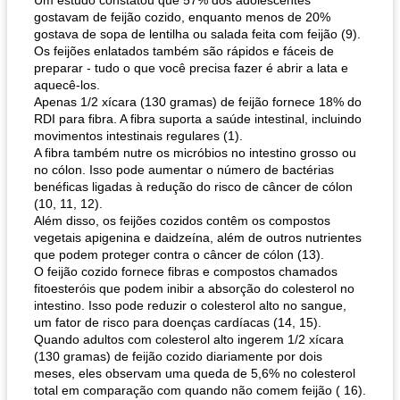
Um estudo constatou que 57% dos adolescentes
gostavam de feijão cozido, enquanto menos de 20%
gostava de sopa de lentilha ou salada feita com feijão (9).
Os feijões enlatados também são rápidos e fáceis de
preparar - tudo o que você precisa fazer é abrir a lata e
aquecê-los.
Apenas 1/2 xícara (130 gramas) de feijão fornece 18% do
RDI para fibra. A fibra suporta a saúde intestinal, incluindo
movimentos intestinais regulares (1).
A fibra também nutre os micróbios no intestino grosso ou
no cólon. Isso pode aumentar o número de bactérias
benéficas ligadas à redução do risco de câncer de cólon
(10, 11, 12).
Além disso, os feijões cozidos contêm os compostos
vegetais apigenina e daidzeína, além de outros nutrientes
que podem proteger contra o câncer de cólon (13).
O feijão cozido fornece fibras e compostos chamados
fitoesteróis que podem inibir a absorção do colesterol no
intestino. Isso pode reduzir o colesterol alto no sangue,
um fator de risco para doenças cardíacas (14, 15).
Quando adultos com colesterol alto ingerem 1/2 xícara
(130 gramas) de feijão cozido diariamente por dois
meses, eles observam uma queda de 5,6% no colesterol
total em comparação com quando não comem feijão ( 16).