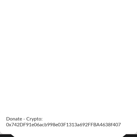
Donate - Crypto:
0x742DF91e06acb998e03F1313a692FFBA4638f407