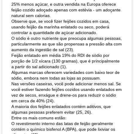
25% menos açúcar, e outra vendida na Europa oferece
feijão cozido adoçado apenas com estévia - um adoçante
natural sem calorias.
Observe que, se você fizer feijões cozidos em casa,
usando feijão da marinha enlatado ou seco, poderá
controlar a quantidade de açúcar adicionado.
O sódio é outro nutriente que preocupa algumas pessoas,
particularmente as que são propensas a pressão alta com
aumento da ingestão de sal (23).
Feijão enlatado em média 19% do RDI de sódio por
porção de 1/2 xícara (130 gramas), que é principalmente
a partir do sal adicionado (1).
Algumas marcas oferecem variedades com baixo teor de
sódio, embora nem todas as lojas as possuam.
Nas versões caseiras, você pode adicionar menos sal. Se
você estiver fazendo feijões cozidos usando enlatados em
vez de secos, enxágue e drene-os para reduzir o sódio
em cerca de 40% (24).
A maioria dos feijões enlatados contém aditivos, que
algumas pessoas preferem evitar (25, 26).
Entre os mais comuns estão:
O revestimento interno das latas de feijão geralmente
contém o químico bisfenol A (BPA), que pode lixiviar os