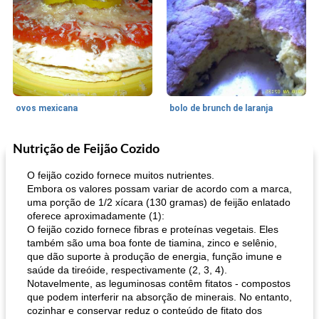
ovos mexicana
bolo de brunch de laranja
Nutrição de Feijão Cozido
Pães De Fermento
130
min
Vegetal
25
min
O feijão cozido fornece muitos nutrientes.
Embora os valores possam variar de acordo com a marca,
uma porção de 1/2 xícara (130 gramas) de feijão enlatado
oferece aproximadamente (1):
O feijão cozido fornece fibras e proteínas vegetais. Eles
também são uma boa fonte de tiamina, zinco e selênio,
que dão suporte à produção de energia, função imune e
saúde da tireóide, respectivamente (2, 3, 4).
Notavelmente, as leguminosas contêm fitatos - compostos
pão plano (out)
macarrão e cenouras com ervas picadas
que podem interferir na absorção de minerais. No entanto,
cozinhar e conservar reduz o conteúdo de fitato dos