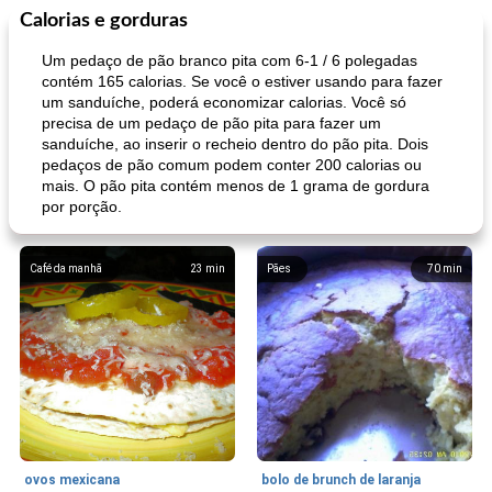
Calorias e gorduras
Um pedaço de pão branco pita com 6-1 / 6 polegadas
contém 165 calorias. Se você o estiver usando para fazer
um sanduíche, poderá economizar calorias. Você só
precisa de um pedaço de pão pita para fazer um
sanduíche, ao inserir o recheio dentro do pão pita. Dois
pedaços de pão comum podem conter 200 calorias ou
mais. O pão pita contém menos de 1 grama de gordura
por porção.
Café da manhã
23
min
Pães
70
min
ovos mexicana
bolo de brunch de laranja