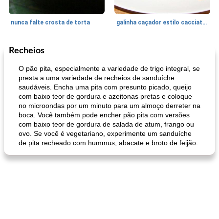
nunca falte crosta de torta
galinha caçador estilo cacciatore
Recheios
Feriados e Eventos
1470
min
Punch Beverage
25
min
O pão pita, especialmente a variedade de trigo integral, se
presta a uma variedade de recheios de sanduíche
saudáveis. Encha uma pita com presunto picado, queijo
com baixo teor de gordura e azeitonas pretas e coloque
no microondas por um minuto para um almoço derreter na
boca. Você também pode encher pão pita com versões
com baixo teor de gordura de salada de atum, frango ou
ovo. Se você é vegetariano, experimente um sanduíche
de pita recheado com hummus, abacate e broto de feijão.
queijo festivo mergulho 'slaw'
perfurador de romã temperada