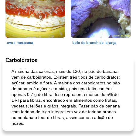
ovos mexicana
bolo de brunch de laranja
Carboidratos
Pães De Fermento
130
min
Vegetal
25
min
A maioria das calorias, mais de 120, no pão de banana
vem de carboidratos. Existem três tipos de carboidratos:
açúcar, amido e fibra. A maioria dos carboidratos no pão
de banana é açúcar e amido, pois uma fatia contém
apenas 0,7 g de fibra. Isso representa menos de 5% do
DRI para fibras, encontrado em alimentos como frutas,
vegetais, feijões e grãos integrais. Fazer pão de banana
com farinha de trigo integral em vez de farinha branca
aumentaria o teor de fibras, assim como a adição de
pão plano (out)
macarrão e cenouras com ervas picadas
nozes.