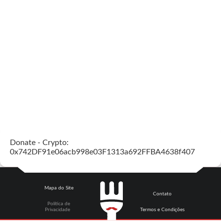
Donate - Crypto:
0x742DF91e06acb998e03F1313a692FFBA4638f407
Mapa do Site
Contato
Política de
Privacidade
Termos e Condições