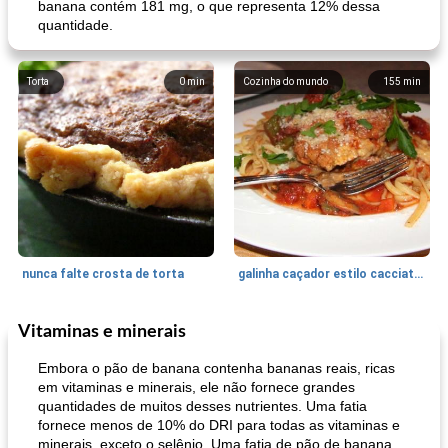
banana contém 181 mg, o que representa 12% dessa
quantidade.
Torta
0
min
Cozinha do mundo
155
min
nunca falte crosta de torta
galinha caçador estilo cacciatore
Vitaminas e minerais
Feriados e Eventos
1470
min
Punch Beverage
25
min
Embora o pão de banana contenha bananas reais, ricas
em vitaminas e minerais, ele não fornece grandes
quantidades de muitos desses nutrientes. Uma fatia
fornece menos de 10% do DRI para todas as vitaminas e
minerais, exceto o selênio. Uma fatia de pão de banana