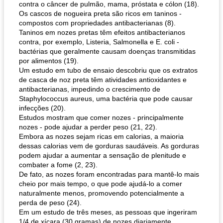
contra o câncer de pulmão, mama, próstata e cólon (18).
Os cascos de nogueira preta são ricos em taninos -
compostos com propriedades antibacterianas (8).
Taninos em nozes pretas têm efeitos antibacterianos
contra, por exemplo, Listeria, Salmonella e E. coli -
bactérias que geralmente causam doenças transmitidas
por alimentos (19).
Um estudo em tubo de ensaio descobriu que os extratos
de casca de noz preta têm atividades antioxidantes e
antibacterianas, impedindo o crescimento de
Staphylococcus aureus, uma bactéria que pode causar
infecções (20).
Estudos mostram que comer nozes - principalmente
nozes - pode ajudar a perder peso (21, 22).
Embora as nozes sejam ricas em calorias, a maioria
dessas calorias vem de gorduras saudáveis. As gorduras
podem ajudar a aumentar a sensação de plenitude e
combater a fome (2, 23).
De fato, as nozes foram encontradas para mantê-lo mais
cheio por mais tempo, o que pode ajudá-lo a comer
naturalmente menos, promovendo potencialmente a
perda de peso (24).
Em um estudo de três meses, as pessoas que ingeriram
1/4 de xícara (30 gramas) de nozes diariamente