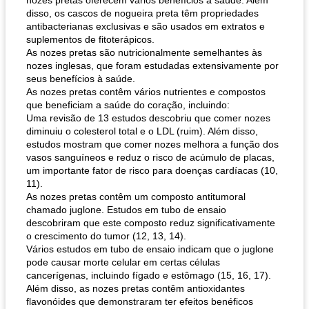
nozes pretas oferecem vários benefícios à saúde. Além
disso, os cascos de nogueira preta têm propriedades
antibacterianas exclusivas e são usados ​​em extratos e
suplementos de fitoterápicos.
As nozes pretas são nutricionalmente semelhantes às
nozes inglesas, que foram estudadas extensivamente por
seus benefícios à saúde.
As nozes pretas contêm vários nutrientes e compostos
que beneficiam a saúde do coração, incluindo:
Uma revisão de 13 estudos descobriu que comer nozes
diminuiu o colesterol total e o LDL (ruim). Além disso,
estudos mostram que comer nozes melhora a função dos
vasos sanguíneos e reduz o risco de acúmulo de placas,
um importante fator de risco para doenças cardíacas (10,
11).
As nozes pretas contêm um composto antitumoral
chamado juglone. Estudos em tubo de ensaio
descobriram que este composto reduz significativamente
o crescimento do tumor (12, 13, 14).
Vários estudos em tubo de ensaio indicam que o juglone
pode causar morte celular em certas células
cancerígenas, incluindo fígado e estômago (15, 16, 17).
Além disso, as nozes pretas contêm antioxidantes
flavonóides que demonstraram ter efeitos benéficos