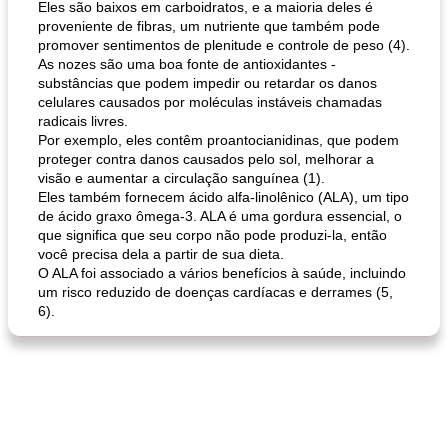
Eles são baixos em carboidratos, e a maioria deles é
pão plano (out)
macarrão e cenouras com ervas picadas
proveniente de fibras, um nutriente que também pode
promover sentimentos de plenitude e controle de peso (4).
As nozes são uma boa fonte de antioxidantes -
substâncias que podem impedir ou retardar os danos
celulares causados ​​por moléculas instáveis ​​chamadas
radicais livres.
Por exemplo, eles contêm proantocianidinas, que podem
proteger contra danos causados ​​pelo sol, melhorar a
visão e aumentar a circulação sanguínea (1).
Eles também fornecem ácido alfa-linolênico (ALA), um tipo
de ácido graxo ômega-3. ALA é uma gordura essencial, o
que significa que seu corpo não pode produzi-la, então
você precisa dela a partir de sua dieta.
O ALA foi associado a vários benefícios à saúde, incluindo
um risco reduzido de doenças cardíacas e derrames (5,
6).