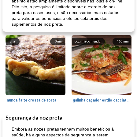
absinto estão amplamente disponíveis nas lojas e on-line.
Dito isto, a pesquisa é limitada sobre o extrato de noz
preta para esses usos, e são necessários mais estudos
para validar os benefícios e efeitos colaterais dos
suplementos de noz preta.
Torta
0
min
Cozinha do mundo
155
min
nunca falte crosta de torta
galinha caçador estilo cacciatore
Segurança da noz preta
Feriados e Eventos
1470
min
Punch Beverage
25
min
Embora as nozes pretas tenham muitos benefícios à
saúde, há alguns aspectos de segurança a serem