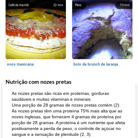
Café da manhã
23
min
Pães
70
min
ovos mexicana
bolo de brunch de laranja
Nutrição com nozes pretas
Pães De Fermento
130
min
Vegetal
25
min
As nozes pretas são ricas em proteínas, gorduras
saudáveis ​​e muitas vitaminas e minerais.
Uma porção de 28 gramas de nozes pretas contém (2):
As nozes pretas têm uma proteína 75% mais alta que as
nozes inglesas, que fornecem 4 gramas de proteína por
porção de 28 gramas. A proteína é um nutriente que afeta
positivamente a perda de peso, o controle de açúcar no
sangue e a sensação de plenitude (2, 3).