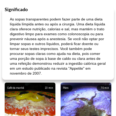
Significado
As sopas transparentes podem fazer parte de uma dieta
líquida límpida antes ou após a cirurgia. Uma dieta líquida
clara oferece nutrição, calorias e sal, mas mantém o trato
digestivo limpo para exames como colonoscopia ou para
prevenir náusea após a anestesia. Se você não optar por
limpar sopas e outros líquidos, poderá ficar doente ou
tornar seus testes imprecisos. Você também pode
procurar sopas claras como ajuda na dieta, pois comer
uma porção de sopa à base de caldo ou clara antes de
uma refeição demonstrou reduzir a ingestão calórica geral
em um estudo publicado na revista "Appetite" em
novembro de 2007.
Café da manhã
23
min
Pães
70
min