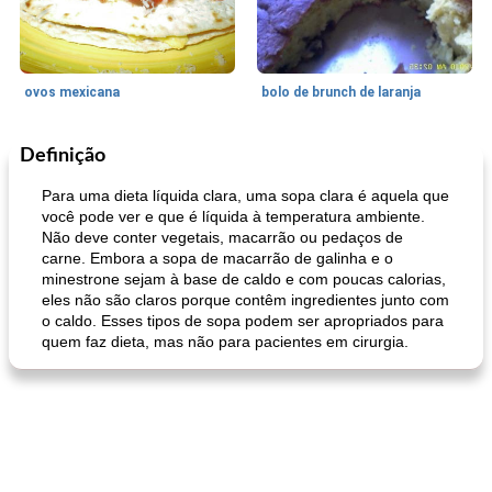
ovos mexicana
bolo de brunch de laranja
Definição
Pães De Fermento
130
min
Vegetal
25
min
Para uma dieta líquida clara, uma sopa clara é aquela que
você pode ver e que é líquida à temperatura ambiente.
Não deve conter vegetais, macarrão ou pedaços de
carne. Embora a sopa de macarrão de galinha e o
minestrone sejam à base de caldo e com poucas calorias,
eles não são claros porque contêm ingredientes junto com
o caldo. Esses tipos de sopa podem ser apropriados para
quem faz dieta, mas não para pacientes em cirurgia.
pão plano (out)
macarrão e cenouras com ervas picadas