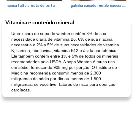
nunca falte crosta de torta
galinha caçador estilo cacciatore
Vitamina e conteúdo mineral
Feriados e Eventos
1470
min
Punch Beverage
25
min
Uma xícara de sopa de wonton contém 8% de sua
necessidade diária de vitamina B6, 6% de sua niacina
necessária e 2% a 5% de suas necessidades de vitamina
K, tiamina, riboflavina, vitamina B12 e ácido pantotênico.
Ele também contém entre 1% e 5% de todos os minerais
recomendados pelo USDA. A sopa Wonton é muito rica
em sódio, fornecendo 905 mg por porção. O Instituto de
Medicina recomenda consumir menos de 2.300
miligramas de sódio por dia ou menos de 1.500
queijo festivo mergulho 'slaw'
perfurador de romã temperada
miligramas, se você tiver fatores de risco para doenças
cardíacas.