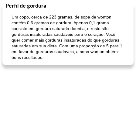
Perfil de gordura
Pães De Fermento
130
min
Vegetal
25
min
Um copo, cerca de 223 gramas, de sopa de wonton
contém 0,6 gramas de gordura. Apenas 0,1 grama
consiste em gordura saturada doentia; o resto são
gorduras insaturadas saudáveis ​​para o coração. Você
quer comer mais gorduras insaturadas do que gorduras
saturadas em sua dieta. Com uma proporção de 5 para 1
em favor de gorduras saudáveis, a sopa wonton obtém
bons resultados.
pão plano (out)
macarrão e cenouras com ervas picadas