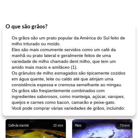
O que são grãos?
Os grãos são um prato popular da América do Sul feito de
milho triturado ou moído.
Eles são mais comumente servidos como um café da
manhã ou prato lateral e geralmente feitos de uma
variedade de milho chamado dent milho, que tem um
amido mais macio e amiláceo (1).
Os grânulos de milho esmagados são tipicamente cozidos
em água quente, leite ou caldo até que atinjam uma
consistência espessa e cremosa semelhante ao mingau.
Os grãos são freqüentemente combinados com
ingredientes saborosos, como manteiga, açúcar, xaropes,
queijos e carnes como bacon, camarão e peixe-gato.
Você pode comprar várias variedades de grãos, incluindo:
Café da manhã
23
min
Pães
70
min