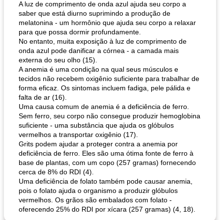
A luz de comprimento de onda azul ajuda seu corpo a
saber que está diurno suprimindo a produção de
melatonina - um hormônio que ajuda seu corpo a relaxar
para que possa dormir profundamente.
No entanto, muita exposição à luz de comprimento de
onda azul pode danificar a córnea - a camada mais
externa do seu olho (15).
A anemia é uma condição na qual seus músculos e
tecidos não recebem oxigênio suficiente para trabalhar de
forma eficaz. Os sintomas incluem fadiga, pele pálida e
falta de ar (16).
Uma causa comum de anemia é a deficiência de ferro.
Sem ferro, seu corpo não consegue produzir hemoglobina
suficiente - uma substância que ajuda os glóbulos
vermelhos a transportar oxigênio (17).
Grits podem ajudar a proteger contra a anemia por
deficiência de ferro. Eles são uma ótima fonte de ferro à
base de plantas, com um copo (257 gramas) fornecendo
cerca de 8% do RDI (4).
Uma deficiência de folato também pode causar anemia,
pois o folato ajuda o organismo a produzir glóbulos
vermelhos. Os grãos são embalados com folato -
oferecendo 25% do RDI por xícara (257 gramas) (4, 18).