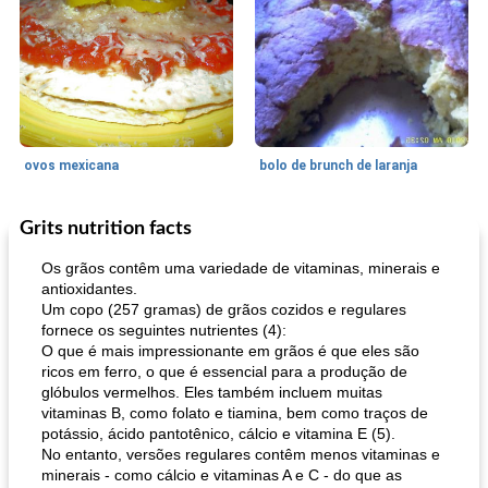
ovos mexicana
bolo de brunch de laranja
Grits nutrition facts
Pães De Fermento
130
min
Vegetal
25
min
Os grãos contêm uma variedade de vitaminas, minerais e
antioxidantes.
Um copo (257 gramas) de grãos cozidos e regulares
fornece os seguintes nutrientes (4):
O que é mais impressionante em grãos é que eles são
ricos em ferro, o que é essencial para a produção de
glóbulos vermelhos. Eles também incluem muitas
vitaminas B, como folato e tiamina, bem como traços de
potássio, ácido pantotênico, cálcio e vitamina E (5).
pão plano (out)
macarrão e cenouras com ervas picadas
No entanto, versões regulares contêm menos vitaminas e
minerais - como cálcio e vitaminas A e C - do que as