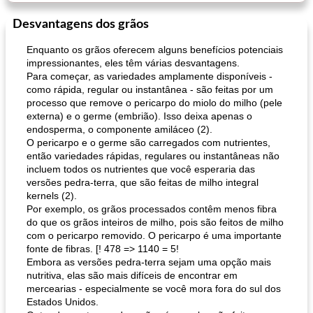
Desvantagens dos grãos
Enquanto os grãos oferecem alguns benefícios potenciais
impressionantes, eles têm várias desvantagens.
Para começar, as variedades amplamente disponíveis -
como rápida, regular ou instantânea - são feitas por um
processo que remove o pericarpo do miolo do milho (pele
externa) e o germe (embrião). Isso deixa apenas o
endosperma, o componente amiláceo (2).
O pericarpo e o germe são carregados com nutrientes,
então variedades rápidas, regulares ou instantâneas não
incluem todos os nutrientes que você esperaria das
versões pedra-terra, que são feitas de milho integral
kernels (2).
Por exemplo, os grãos processados ​​contêm menos fibra
do que os grãos inteiros de milho, pois são feitos de milho
com o pericarpo removido. O pericarpo é uma importante
fonte de fibras. [! 478 => 1140 = 5!
Embora as versões pedra-terra sejam uma opção mais
nutritiva, elas são mais difíceis de encontrar em
mercearias - especialmente se você mora fora do sul dos
Estados Unidos.