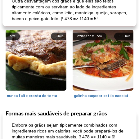
Outra desvantagem dos grãos é que eles são feitos
tipicamente com ou serviram ao lado de ingredientes
altamente calóricos, como leite, manteiga, queijo, xaropes,
bacon e peixe-gato frito. [! 478 => 1140 = 5!
Torta
0
min
Cozinha do mundo
155
min
nunca falte crosta de torta
galinha caçador estilo cacciatore
Formas mais saudáveis ​​de preparar grãos
Feriados e Eventos
1470
min
Punch Beverage
25
min
Embora os grãos sejam tipicamente combinados com
ingredientes ricos em calorias, você pode prepará-los de
muitas maneiras mais saudáveis. [! 478 => 1140 = 6!