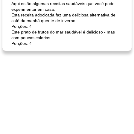
Aqui estão algumas receitas saudáveis ​​que você pode
experimentar em casa.
Esta receita adocicada faz uma deliciosa alternativa de
café da manhã quente de inverno.
Porções: 4
Este prato de frutos do mar saudável é delicioso - mas
queijo festivo mergulho 'slaw'
perfurador de romã temperada
com poucas calorias.
Porções: 4