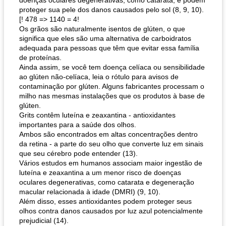
doenças oculares degenerativas, como catarata, e podem
proteger sua pele dos danos causados ​​pelo sol (8, 9, 10).
[! 478 => 1140 = 4!
Os grãos são naturalmente isentos de glúten, o que
significa que eles são uma alternativa de carboidratos
adequada para pessoas que têm que evitar essa família
de proteínas.
Ainda assim, se você tem doença celíaca ou sensibilidade
ao glúten não-celíaca, leia o rótulo para avisos de
contaminação por glúten. Alguns fabricantes processam o
milho nas mesmas instalações que os produtos à base de
glúten.
Grits contêm luteína e zeaxantina - antioxidantes
importantes para a saúde dos olhos.
Ambos são encontrados em altas concentrações dentro
da retina - a parte do seu olho que converte luz em sinais
que seu cérebro pode entender (13).
Vários estudos em humanos associam maior ingestão de
luteína e zeaxantina a um menor risco de doenças
oculares degenerativas, como catarata e degeneração
macular relacionada à idade (DMRI) (9, 10).
Além disso, esses antioxidantes podem proteger seus
olhos contra danos causados ​​por luz azul potencialmente
prejudicial (14).