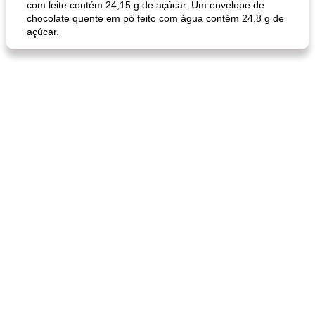
com leite contém 24,15 g de açúcar. Um envelope de
pão plano (out)
macarrão e cenouras com ervas picadas
chocolate quente em pó feito com água contém 24,8 g de
açúcar.