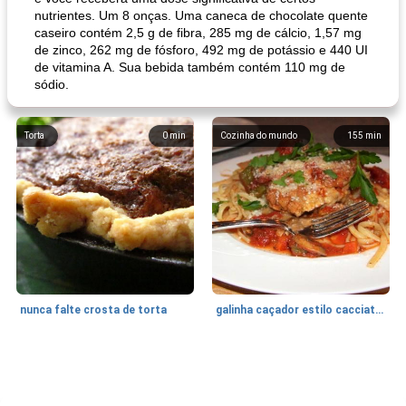
nutrientes. Um 8 onças. Uma caneca de chocolate quente
caseiro contém 2,5 g de fibra, 285 mg de cálcio, 1,57 mg
de zinco, 262 mg de fósforo, 492 mg de potássio e 440 UI
de vitamina A. Sua bebida também contém 110 mg de
sódio.
Torta
0
min
Cozinha do mundo
155
min
nunca falte crosta de torta
galinha caçador estilo cacciatore
Feriados e Eventos
1470
min
Punch Beverage
25
min