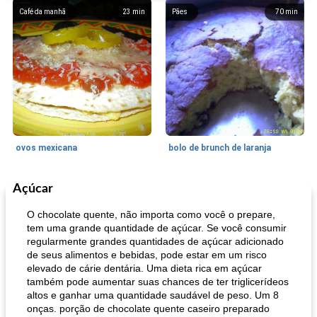
Café da manhã
23
min
Pães
70
min
ovos mexicana
bolo de brunch de laranja
Açúcar
Pães De Fermento
130
min
Vegetal
25
min
O chocolate quente, não importa como você o prepare,
tem uma grande quantidade de açúcar. Se você consumir
regularmente grandes quantidades de açúcar adicionado
de seus alimentos e bebidas, pode estar em um risco
elevado de cárie dentária. Uma dieta rica em açúcar
também pode aumentar suas chances de ter triglicerídeos
altos e ganhar uma quantidade saudável de peso. Um 8
onças. porção de chocolate quente caseiro preparado