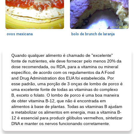
ovos mexicana
bolo de brunch de laranja
Pães De Fermento
130
min
Vegetal
25
min
Quando qualquer alimento é chamado de "excelente"
fonte de nutrientes, ele deve fornecer pelo menos 20% da
dose recomendada, ou RDA, para a vitamina ou mineral
específico, de acordo com os regulamentos da A Food
and Drug Administration dos EUA foi estabelecida. Por
esse padrão, uma porção de 3 onças de lombo de porco é
uma excelente fonte de todas as vitaminas do complexo
B, exceto o folato. O lombo de porco é uma boa maneira
de obter vitamina B-12, que não é encontrada em
alimentos à base de plantas. Todas as vitaminas B ajudam
pão plano (out)
macarrão e cenouras com ervas picadas
a metabolizar os alimentos em energia, mas a vitamina B-
12 é essencial para produzir glóbulos vermelhos, sintetizar
DNA e manter os nervos funcionando corretamente.