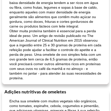
baixa densidade de energia tendem a ser ricos em água
ou fibra, como frutas, legumes e sopas à base de caldo,
enquanto aqueles com maior densidade de energia
geralmente são alimentos que contêm muito açúcar ou
gordura, como doces, frituras e cortes gordurosos de
carne ou produtos lácteos com leite integral.
Obter muita proteína também é essencial para a perda
ideal de peso. Um artigo de revisão publicado no The
American Journal of Clinical Nutrition em 2015 observou
que a ingestão entre 25 e 30 gramas de proteína em cada
refeição pode ajudar a facilitar o controle do apetite e a
perda de peso. Uma omelete de ovo simples feita com um
ovo grande tem cerca de 6,5 gramas de proteína, então
você precisará comer outros alimentos ricos em proteínas
com seus ovos no café da manhã e no almoço - e
também no jantar - para atender às suas necessidades de
proteína.
Adições nutritivas de omeletes
Encha sua omelete com muitos vegetais não orgânicos,
como tomates, espinafre, cebola, cogumelos e pimentão,
que adicionam vitaminas, minerais e fibras à sua refeição