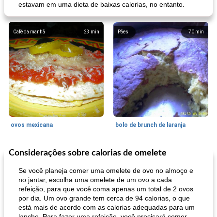
estavam em uma dieta de baixas calorias, no entanto.
Café da manhã
23
min
Pães
70
min
ovos mexicana
bolo de brunch de laranja
Considerações sobre calorias de omelete
Pães De Fermento
130
min
Vegetal
25
min
Se você planeja comer uma omelete de ovo no almoço e
no jantar, escolha uma omelete de um ovo a cada
refeição, para que você coma apenas um total de 2 ovos
por dia. Um ovo grande tem cerca de 94 calorias, o que
está mais de acordo com as calorias adequadas para um
lanche. Para fazer uma refeição, você precisará comer