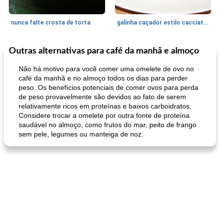
nunca falte crosta de torta
galinha caçador estilo cacciatore
Outras alternativas para café da manhã e almoço
Feriados e Eventos
1470
min
Punch Beverage
25
min
Não há motivo para você comer uma omelete de ovo no
café da manhã e no almoço todos os dias para perder
peso. Os benefícios potenciais de comer ovos para perda
de peso provavelmente são devidos ao fato de serem
relativamente ricos em proteínas e baixos carboidratos.
Considere trocar a omelete por outra fonte de proteína
saudável no almoço, como frutos do mar, peito de frango
sem pele, legumes ou manteiga de noz.
queijo festivo mergulho 'slaw'
perfurador de romã temperada