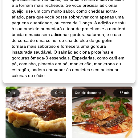
e a tornam mais recheada. Se você precisar adicionar
queijo, use um com muito sabor, como cheddar extra-
afiado, para que você possa sobreviver com apenas uma
pequena quantidade, ou cerca de 1 onça. A adição de tofu
à sua omelete aumentará o teor de proteínas e a manterá
úmida e macia sem adicionar gordura saturada, e o uso
de cerca de uma colher de chá de óleo de gergelim
tornará mais saboroso e fornecerá uma gordura
insaturada saudável. O salmão adiciona proteínas e
gorduras ômega-3 essenciais. Especiarias, como caril em
pó, cominho, pimenta em pó, manjericão, manjerona ou
estragão, podem dar sabor às omeletes sem adicionar
calorias ou sódio.
Torta
0
min
Cozinha do mundo
155
min