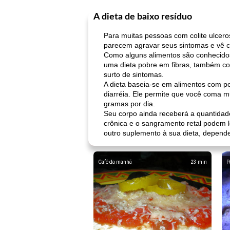
A dieta de baixo resíduo
Para muitas pessoas com colite ulcero
parecem agravar seus sintomas e vê 
Como alguns alimentos são conhecidos
uma dieta pobre em fibras, também con
surto de sintomas.
A dieta baseia-se em alimentos com pou
diarréia. Ele permite que você coma 
gramas por dia.
Seu corpo ainda receberá a quantidade
crônica e o sangramento retal podem le
outro suplemento à sua dieta, depend
Café da manhã
23
min
P