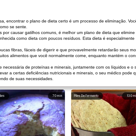
sa, encontrar o plano de dieta certo é um processo de eliminação. Voc
como se sente.
 por causar gatilhos comuns, é melhor um plano de dieta que elimine
hecida como dieta com poucos resíduos. Esta dieta é especialmente ú
cas fibras, fáceis de digerir e que provavelmente retardarão seus mov
muitos alimentos que você normalmente come, enquanto mantém o con
 necessária de proteínas e minerais, juntamente com os líquidos e o s
var a certas deficiências nutricionais e minerais, o seu médico pode q
endo de suas necessidades.
ães
70
min
Pães De Fermento
130
m