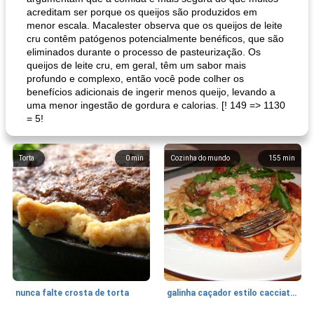
acreditam ser porque os queijos são produzidos em
menor escala. Macalester observa que os queijos de leite
cru contêm patógenos potencialmente benéficos, que são
eliminados durante o processo de pasteurização. Os
queijos de leite cru, em geral, têm um sabor mais
profundo e complexo, então você pode colher os
benefícios adicionais de ingerir menos queijo, levando a
uma menor ingestão de gordura e calorias. [! 149 => 1130
= 5!
Torta
0
min
Cozinha do mundo
155
min
nunca falte crosta de torta
galinha caçador estilo cacciatore