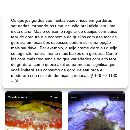
Os queijos gordos são muitas vezes ricos em gorduras
saturadas, tornando-os uma inclusão prejudicial em uma
dieta diária. Mas o consumo regular de queijos com baixo
teor de gordura e a economia de queijos com alto teor de
gordura em ocasiões especiais podem ser uma opção
mais saudável. Por exemplo, queijo creme claro ou queijo
cottage são naturalmente mais baixos em gordura. Comê-
los com mais frequência do que variedades com alto teor
de gordura, como queijo azul ou parmesão, significa que
você limitará seu consumo de gordura saturada e
moderará seu risco de doenças cardíacas. [! 149 => 1130
= 3!
Café da manhã
23
min
Pães
70
min