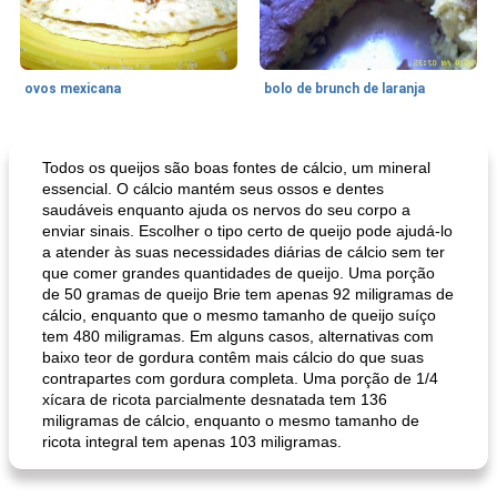
ovos mexicana
bolo de brunch de laranja
Pães De Fermento
130
min
Vegetal
25
min
Todos os queijos são boas fontes de cálcio, um mineral
essencial. O cálcio mantém seus ossos e dentes
saudáveis ​​enquanto ajuda os nervos do seu corpo a
enviar sinais. Escolher o tipo certo de queijo pode ajudá-lo
a atender às suas necessidades diárias de cálcio sem ter
que comer grandes quantidades de queijo. Uma porção
de 50 gramas de queijo Brie tem apenas 92 miligramas de
cálcio, enquanto que o mesmo tamanho de queijo suíço
tem 480 miligramas. Em alguns casos, alternativas com
baixo teor de gordura contêm mais cálcio do que suas
pão plano (out)
macarrão e cenouras com ervas picadas
contrapartes com gordura completa. Uma porção de 1/4
xícara de ricota parcialmente desnatada tem 136
miligramas de cálcio, enquanto o mesmo tamanho de
ricota integral tem apenas 103 miligramas.