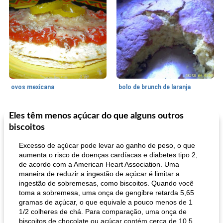
ovos mexicana
bolo de brunch de laranja
Eles têm menos açúcar do que alguns outros
Pães De Fermento
130
min
Vegetal
25
min
biscoitos
Excesso de açúcar pode levar ao ganho de peso, o que
aumenta o risco de doenças cardíacas e diabetes tipo 2,
de acordo com a American Heart Association. Uma
maneira de reduzir a ingestão de açúcar é limitar a
ingestão de sobremesas, como biscoitos. Quando você
toma a sobremesa, uma onça de gengibre retarda 5,65
gramas de açúcar, o que equivale a pouco menos de 1
pão plano (out)
1/2 colheres de chá. Para comparação, uma onça de
macarrão e cenouras com ervas picadas
biscoitos de chocolate ou açúcar contém cerca de 10,5