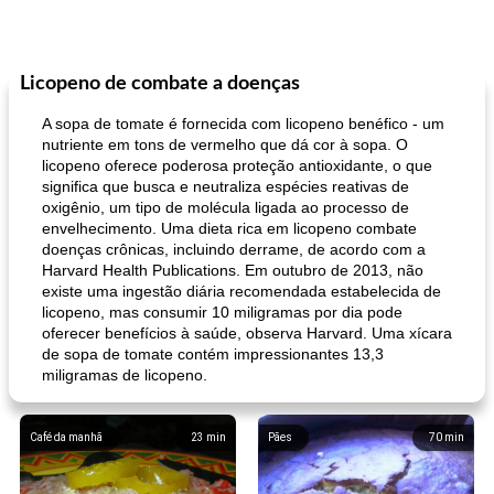
Licopeno de combate a doenças
A sopa de tomate é fornecida com licopeno benéfico - um
nutriente em tons de vermelho que dá cor à sopa. O
licopeno oferece poderosa proteção antioxidante, o que
significa que busca e neutraliza espécies reativas de
oxigênio, um tipo de molécula ligada ao processo de
envelhecimento. Uma dieta rica em licopeno combate
doenças crônicas, incluindo derrame, de acordo com a
Harvard Health Publications. Em outubro de 2013, não
existe uma ingestão diária recomendada estabelecida de
licopeno, mas consumir 10 miligramas por dia pode
oferecer benefícios à saúde, observa Harvard. Uma xícara
de sopa de tomate contém impressionantes 13,3
miligramas de licopeno.
Café da manhã
23
min
Pães
70
min