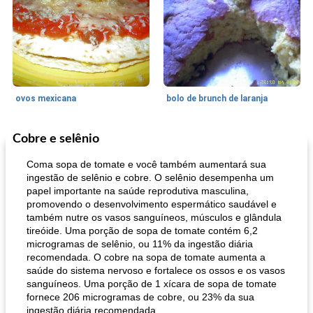
ovos mexicana
bolo de brunch de laranja
Cobre e selênio
Pães De Fermento
130
min
Vegetal
25
min
Coma sopa de tomate e você também aumentará sua
ingestão de selênio e cobre. O selênio desempenha um
papel importante na saúde reprodutiva masculina,
promovendo o desenvolvimento espermático saudável e
também nutre os vasos sanguíneos, músculos e glândula
tireóide. Uma porção de sopa de tomate contém 6,2
microgramas de selênio, ou 11% da ingestão diária
recomendada. O cobre na sopa de tomate aumenta a
saúde do sistema nervoso e fortalece os ossos e os vasos
pão plano (out)
macarrão e cenouras com ervas picadas
sanguíneos. Uma porção de 1 xícara de sopa de tomate
fornece 206 microgramas de cobre, ou 23% da sua
ingestão diária recomendada.