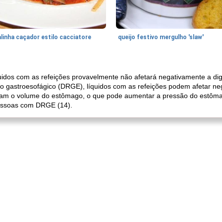
linha caçador estilo cacciatore
queijo festivo mergulho 'slaw'
uidos com as refeições provavelmente não afetará negativamente a di
uxo gastroesofágico (DRGE), líquidos com as refeições podem afetar n
tam o volume do estômago, o que pode aumentar a pressão do estôma
pessoas com DRGE (14).