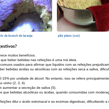
lo de brunch de laranja
pão plano (out)
gestivos?
rece muitos benefícios.
que beber bebidas nas refeições é uma má ideia.
comuns usados ​​para afirmar que líquidos com as refeições prejudicam
bebidas ácidas ou alcoólicas com as refeições seca a saliva, dificul
10-15% por unidade de álcool. No entanto, isso se refere principalmente
 vinho (2, 3, 4).
m aumentar a secreção de saliva (5).
as de que bebidas alcoólicas ou ácidas, quando consumidas com modera
ições dilui o ácido estomacal e as enzimas digestivas, dificultando a