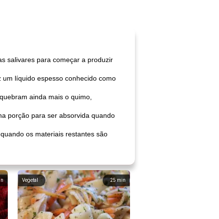
s salivares para começar a produzir
z um líquido espesso conhecido como
s quebram ainda mais o quimo,
ena porção para ser absorvida quando
 quando os materiais restantes são
in
Vegetal
25
min