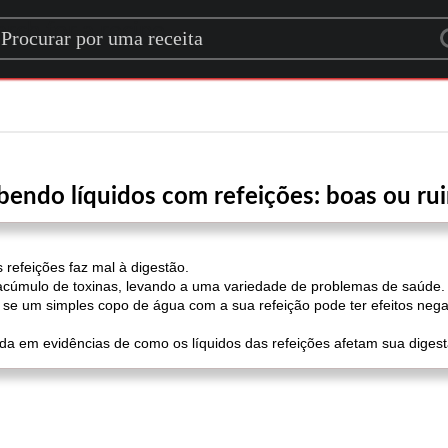
rch for a recipe
bendo líquidos com refeições: boas ou rui
refeições faz mal à digestão.
acúmulo de toxinas, levando a uma variedade de problemas de saúde.
se um simples copo de água com a sua refeição pode ter efeitos nega
da em evidências de como os líquidos das refeições afetam sua diges