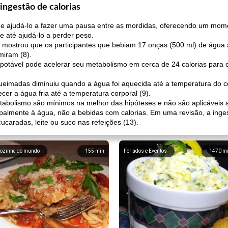
 ingestão de calorias
 ajudá-lo a fazer uma pausa entre as mordidas, oferecendo um momen
 e até ajudá-lo a perder peso.
mostrou que os participantes que bebiam 17 onças (500 ml) de água 
miram (8).
potável pode acelerar seu metabolismo em cerca de 24 calorias para 
eimadas diminuiu quando a água foi aquecida até a temperatura do co
er a água fria até a temperatura corporal (9).
abolismo são mínimos na melhor das hipóteses e não são aplicáveis ​​a
palmente à água, não a bebidas com calorias. Em uma revisão, a ingest
aradas, leite ou suco nas refeições (13).
ozinha do mundo
155
min
Feriados e Eventos
1470
m