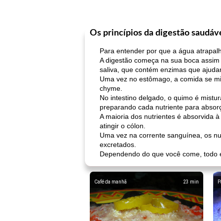
Os princípios da digestão saudáv
Para entender por que a água atrapalha
A digestão começa na sua boca assim 
saliva, que contém enzimas que ajuda
Uma vez no estômago, a comida se mi
chyme.
No intestino delgado, o quimo é mistu
preparando cada nutriente para absor
A maioria dos nutrientes é absorvida 
atingir o cólon.
Uma vez na corrente sanguínea, os nut
excretados.
Dependendo do que você come, todo es
Café da manhã
23
min
P