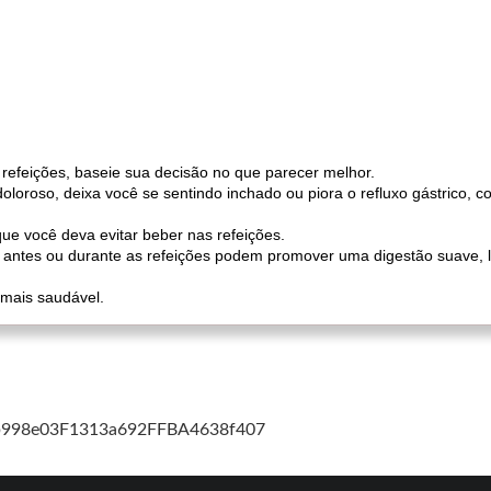
 refeições, baseie sua decisão no que parecer melhor.
loroso, deixa você se sentindo inchado ou piora o refluxo gástrico, c
que você deva evitar beber nas refeições.
 antes ou durante as refeições podem promover uma digestão suave, le
mais saudável.
cb998e03F1313a692FFBA4638f407