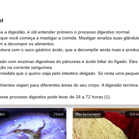
el
 a digestão, é útil entender primeiro o processo digestivo normal.
que você começa a mastigar a comida. Mastigar sinaliza suas glândula
m a decompor os alimentos.
stura com o suco gástrico ácido, que a decompõe ainda mais e produ
rado com enzimas digestivas do pâncreas e ácido biliar do fígado. Ele
ção na corrente sanguínea.
à medida que o quimo viaja pelo intestino delgado. Só resta uma pequ
rientes viajam para diferentes áreas do seu corpo. A digestão termina
se processo digestivo pode levar de 24 a 72 horas (1).
ães
70
min
Pães De Fermento
130
m