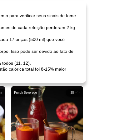
to para verificar seus sinais de fome
antes de cada refeição perderam 2 kg
cada 17 onças (500 ml) que você
rpo. Isso pode ser devido ao fato de
 todos (11, 12).
ão calórica total foi 8-15% maior
in
Punch Beverage
25
min