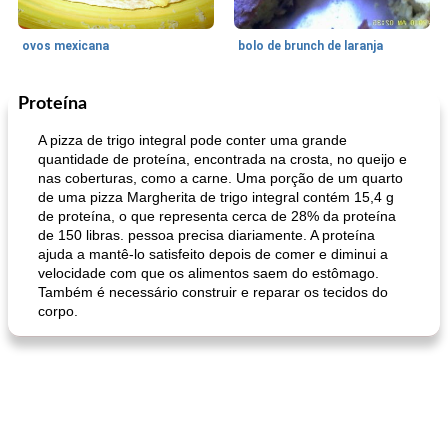
ovos mexicana
bolo de brunch de laranja
Proteína
Pães De Fermento
130
min
Vegetal
25
min
A pizza de trigo integral pode conter uma grande
quantidade de proteína, encontrada na crosta, no queijo e
nas coberturas, como a carne. Uma porção de um quarto
de uma pizza Margherita de trigo integral contém 15,4 g
de proteína, o que representa cerca de 28% da proteína
de 150 libras. pessoa precisa diariamente. A proteína
ajuda a mantê-lo satisfeito depois de comer e diminui a
velocidade com que os alimentos saem do estômago.
Também é necessário construir e reparar os tecidos do
pão plano (out)
macarrão e cenouras com ervas picadas
corpo.