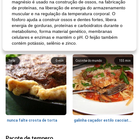
magnésio é usado na construção de ossos, na fabricação
de proteínas, na liberação de energia do armazenamento
muscular e na regulação da temperatura corporal. O
fósforo ajuda a construir ossos e dentes fortes, libera
energia de gorduras, proteínas e carboidratos durante o
metabolismo, forma material genético, membranas
celulares e enzimas e mantém o pH. O feijão também
contém potássio, selênio e zinco.
Torta
0
min
Cozinha do mundo
155
min
nunca falte crosta de torta
galinha caçador estilo cacciatore
Pacote de tempero
Feriados e Eventos
1470
min
Punch Beverage
25
min