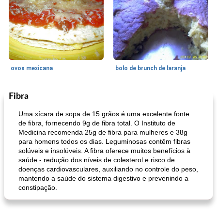
ovos mexicana
bolo de brunch de laranja
Fibra
Pães De Fermento
130
min
Vegetal
25
min
Uma xícara de sopa de 15 grãos é uma excelente fonte
de fibra, fornecendo 9g de fibra total. O Instituto de
Medicina recomenda 25g de fibra para mulheres e 38g
para homens todos os dias. Leguminosas contêm fibras
solúveis e insolúveis. A fibra oferece muitos benefícios à
saúde - redução dos níveis de colesterol e risco de
doenças cardiovasculares, auxiliando no controle do peso,
mantendo a saúde do sistema digestivo e prevenindo a
constipação.
pão plano (out)
macarrão e cenouras com ervas picadas