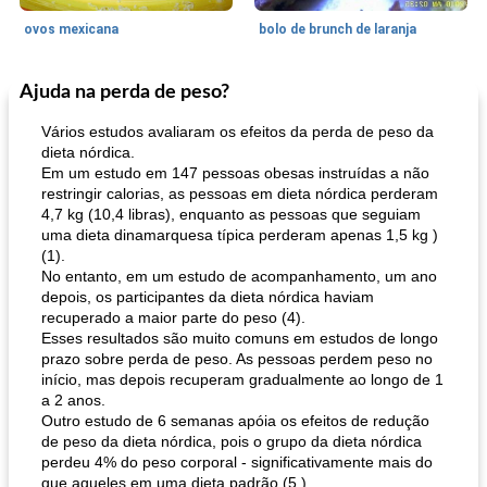
ovos mexicana
bolo de brunch de laranja
Ajuda na perda de peso?
Pães De Fermento
130
min
Vegetal
25
min
Vários estudos avaliaram os efeitos da perda de peso da
dieta nórdica.
Em um estudo em 147 pessoas obesas instruídas a não
restringir calorias, as pessoas em dieta nórdica perderam
4,7 kg (10,4 libras), enquanto as pessoas que seguiam
uma dieta dinamarquesa típica perderam apenas 1,5 kg )
(1).
No entanto, em um estudo de acompanhamento, um ano
depois, os participantes da dieta nórdica haviam
pão plano (out)
macarrão e cenouras com ervas picadas
recuperado a maior parte do peso (4).
Esses resultados são muito comuns em estudos de longo
prazo sobre perda de peso. As pessoas perdem peso no
início, mas depois recuperam gradualmente ao longo de 1
a 2 anos.
Outro estudo de 6 semanas apóia os efeitos de redução
de peso da dieta nórdica, pois o grupo da dieta nórdica
perdeu 4% do peso corporal - significativamente mais do
que aqueles em uma dieta padrão (5 ).