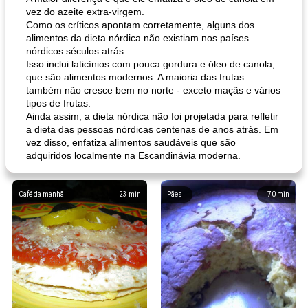
vez do azeite extra-virgem.
Como os críticos apontam corretamente, alguns dos
alimentos da dieta nórdica não existiam nos países
nórdicos séculos atrás.
Isso inclui laticínios com pouca gordura e óleo de canola,
que são alimentos modernos. A maioria das frutas
também não cresce bem no norte - exceto maçãs e vários
tipos de frutas.
Ainda assim, a dieta nórdica não foi projetada para refletir
a dieta das pessoas nórdicas centenas de anos atrás. Em
vez disso, enfatiza alimentos saudáveis ​​que são
adquiridos localmente na Escandinávia moderna.
Café da manhã
23
min
Pães
70
min