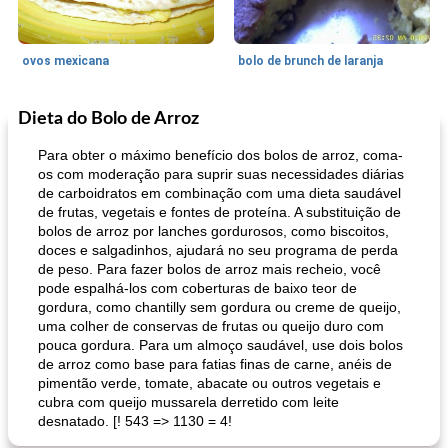
ovos mexicana
bolo de brunch de laranja
Dieta do Bolo de Arroz
Pães De Fermento
130
min
Vegetal
25
min
Para obter o máximo benefício dos bolos de arroz, coma-
os com moderação para suprir suas necessidades diárias
de carboidratos em combinação com uma dieta saudável
de frutas, vegetais e fontes de proteína. A substituição de
bolos de arroz por lanches gordurosos, como biscoitos,
doces e salgadinhos, ajudará no seu programa de perda
de peso. Para fazer bolos de arroz mais recheio, você
pode espalhá-los com coberturas de baixo teor de
gordura, como chantilly sem gordura ou creme de queijo,
pão plano (out)
macarrão e cenouras com ervas picadas
uma colher de conservas de frutas ou queijo duro com
pouca gordura. Para um almoço saudável, use dois bolos
de arroz como base para fatias finas de carne, anéis de
pimentão verde, tomate, abacate ou outros vegetais e
cubra com queijo mussarela derretido com leite
desnatado. [! 543 => 1130 = 4!