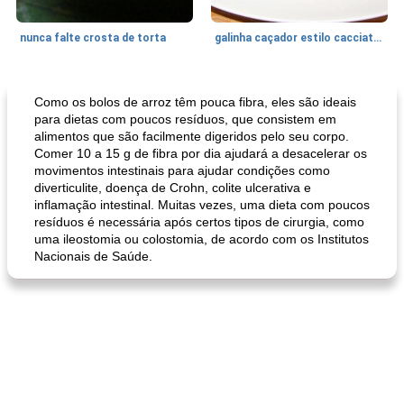
nunca falte crosta de torta
galinha caçador estilo cacciatore
Feriados e Eventos
1470
min
Punch Beverage
25
min
Como os bolos de arroz têm pouca fibra, eles são ideais
para dietas com poucos resíduos, que consistem em
alimentos que são facilmente digeridos pelo seu corpo.
Comer 10 a 15 g de fibra por dia ajudará a desacelerar os
movimentos intestinais para ajudar condições como
diverticulite, doença de Crohn, colite ulcerativa e
inflamação intestinal. Muitas vezes, uma dieta com poucos
resíduos é necessária após certos tipos de cirurgia, como
uma ileostomia ou colostomia, de acordo com os Institutos
Nacionais de Saúde.
queijo festivo mergulho 'slaw'
perfurador de romã temperada