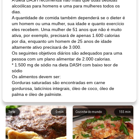
A dieta DASH recomenda não mais que duas bebidas
alcoólicas para homens e uma para mulheres todos os
dias.
A quantidade de comida também dependerá se o dieter é
um homem ou uma mulher, sua idade e quanto exercício
eles recebem. Uma mulher de 51 anos que não é muito
ativa, por exemplo, precisará de apenas 1.600 calorias
por dia, enquanto um homem de 25 anos de idade
altamente ativo precisará de 3.000.
Os seguintes objetivos diários são adequados para uma
pessoa com um plano alimentar de 2.000 calorias.
* 1.500 mg de sódio na dieta DASH com baixo teor de
sódio
Os alimentos devem ser:
Gorduras saturadas são encontradas em carne
gordurosa, laticínios integrais, óleo de coco, óleo de
palma e óleo de palmiste.
Torta
0
min
Cozinha do mundo
155
min