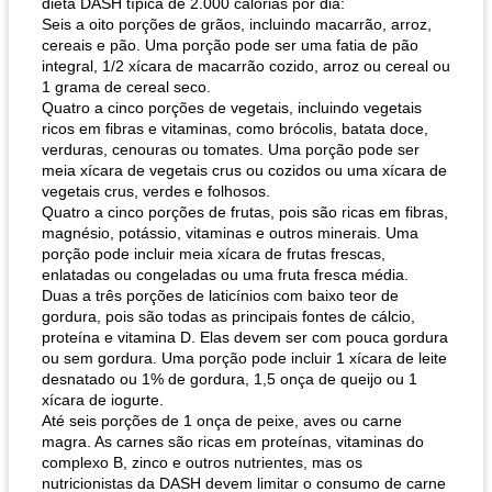
dieta DASH típica de 2.000 calorias por dia:
Seis a oito porções de grãos, incluindo macarrão, arroz,
cereais e pão. Uma porção pode ser uma fatia de pão
integral, 1/2 xícara de macarrão cozido, arroz ou cereal ou
1 grama de cereal seco.
Quatro a cinco porções de vegetais, incluindo vegetais
ricos em fibras e vitaminas, como brócolis, batata doce,
verduras, cenouras ou tomates. Uma porção pode ser
meia xícara de vegetais crus ou cozidos ou uma xícara de
vegetais crus, verdes e folhosos.
Quatro a cinco porções de frutas, pois são ricas em fibras,
magnésio, potássio, vitaminas e outros minerais. Uma
porção pode incluir meia xícara de frutas frescas,
enlatadas ou congeladas ou uma fruta fresca média.
Duas a três porções de laticínios com baixo teor de
gordura, pois são todas as principais fontes de cálcio,
proteína e vitamina D. Elas devem ser com pouca gordura
ou sem gordura. Uma porção pode incluir 1 xícara de leite
desnatado ou 1% de gordura, 1,5 onça de queijo ou 1
xícara de iogurte.
Até seis porções de 1 onça de peixe, aves ou carne
magra. As carnes são ricas em proteínas, vitaminas do
complexo B, zinco e outros nutrientes, mas os
nutricionistas da DASH devem limitar o consumo de carne