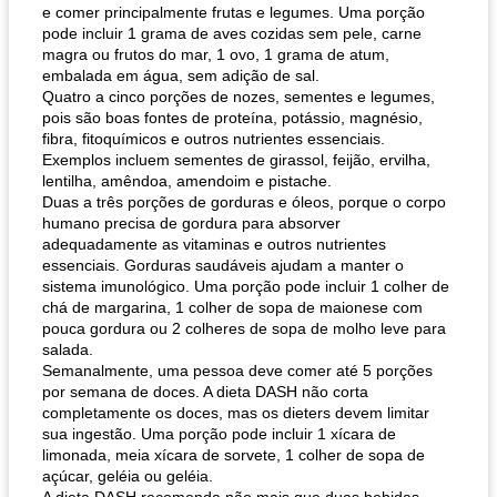
e comer principalmente frutas e legumes. Uma porção
pode incluir 1 grama de aves cozidas sem pele, carne
magra ou frutos do mar, 1 ovo, 1 grama de atum,
embalada em água, sem adição de sal.
Quatro a cinco porções de nozes, sementes e legumes,
pois são boas fontes de proteína, potássio, magnésio,
fibra, fitoquímicos e outros nutrientes essenciais.
Exemplos incluem sementes de girassol, feijão, ervilha,
lentilha, amêndoa, amendoim e pistache.
Duas a três porções de gorduras e óleos, porque o corpo
humano precisa de gordura para absorver
adequadamente as vitaminas e outros nutrientes
essenciais. Gorduras saudáveis ​​ajudam a manter o
sistema imunológico. Uma porção pode incluir 1 colher de
chá de margarina, 1 colher de sopa de maionese com
pouca gordura ou 2 colheres de sopa de molho leve para
salada.
Semanalmente, uma pessoa deve comer até 5 porções
por semana de doces. A dieta DASH não corta
completamente os doces, mas os dieters devem limitar
sua ingestão. Uma porção pode incluir 1 xícara de
limonada, meia xícara de sorvete, 1 colher de sopa de
açúcar, geléia ou geléia.