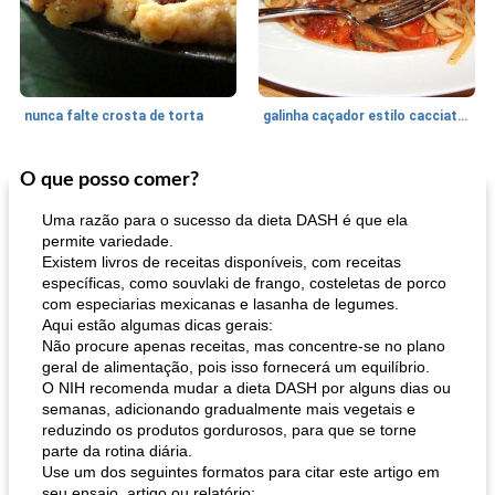
nunca falte crosta de torta
galinha caçador estilo cacciatore
O que posso comer?
Feriados e Eventos
1470
min
Punch Beverage
25
min
Uma razão para o sucesso da dieta DASH é que ela
permite variedade.
Existem livros de receitas disponíveis, com receitas
específicas, como souvlaki de frango, costeletas de porco
com especiarias mexicanas e lasanha de legumes.
Aqui estão algumas dicas gerais:
Não procure apenas receitas, mas concentre-se no plano
geral de alimentação, pois isso fornecerá um equilíbrio.
O NIH recomenda mudar a dieta DASH por alguns dias ou
queijo festivo mergulho 'slaw'
perfurador de romã temperada
semanas, adicionando gradualmente mais vegetais e
reduzindo os produtos gordurosos, para que se torne
parte da rotina diária.
Use um dos seguintes formatos para citar este artigo em
seu ensaio, artigo ou relatório: