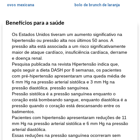
ovos mexicana
bolo de brunch de laranja
Benefícios para a saúde
Pães De Fermento
130
min
Vegetal
25
min
Os Estados Unidos tiveram um aumento significativo na
hipertensão ou pressão alta nos últimos 50 anos. A
pressão alta está associada a um risco significativamente
maior de ataque cardíaco, insuficiência cardíaca, derrame
e doença renal.
Pesquisa publicada na revista Hipertensão indica que,
após seguir a dieta DASH por 8 semanas, os pacientes
com pré-hipertensão apresentaram uma queda média de
6 mm Hg na pressão arterial sistólica e 3 mm Hg na
pão plano (out)
macarrão e cenouras com ervas picadas
pressão diastólica. pressão sanguínea.
Pressão sistólica é a pressão sanguínea enquanto o
coração está bombeando sangue, enquanto diastólica é a
pressão quando o coração está descansando entre os
batimentos.
Pacientes com hipertensão apresentaram reduções de 11
mm Hg na pressão arterial sistólica e 6 mm Hg na pressão
arterial diastólica.
Essas reduções na pressão sanguínea ocorreram sem