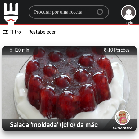
Search for a recipe
Login
Filtro
Restabelecer
5H10 min
8-10
Porções
Salada 'moldada' (jello) da mãe
SONANOVA