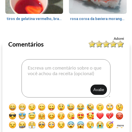
tiros de gelatina vermelho, branco e azul
rosa coroa da baviera morango sonho supremo
Gelatina
10
min
Gelatina
125
min
Adorei
Comentários
Sobremesa de sorvete de gelatina
tiros de gelatina de urso gomoso
more