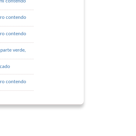
ml contendo
tro contendo
tro contendo
 parte verde,
icado
tro contendo