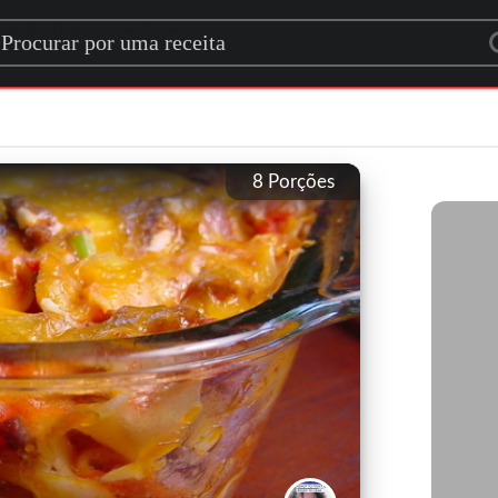
rch for a recipe
8
Porções