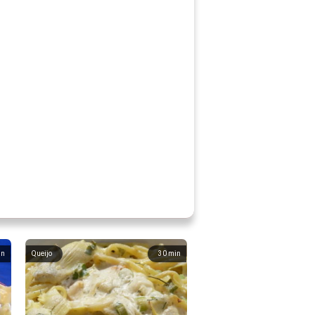
in
Queijo
30
min