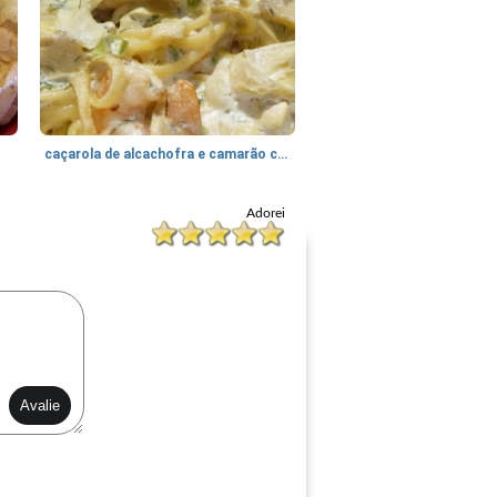
caçarola de alcachofra e camarão com um toque escandinavo
Adorei