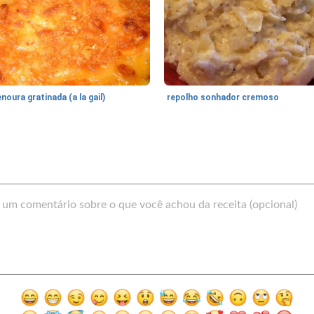
noura gratinada (a la gail)
repolho sonhador cremoso