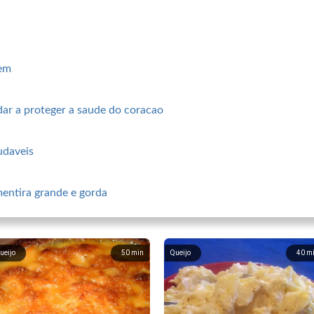
tem
dar a proteger a saude do coracao
udaveis
mentira grande e gorda
ueijo
50
min
Queijo
40
m