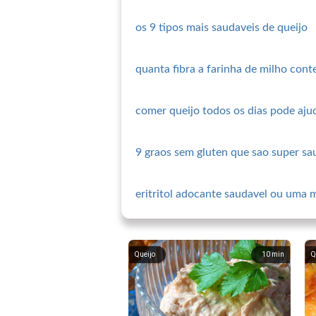
os 9 tipos mais saudaveis de queijo
quanta fibra a farinha de milho con
comer queijo todos os dias pode aju
9 graos sem gluten que sao super sa
eritritol adocante saudavel ou uma 
Queijo
10
min
Q